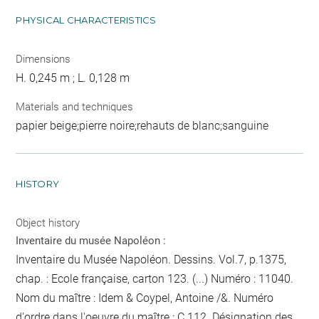
PHYSICAL CHARACTERISTICS
Dimensions
H. 0,245 m ; L. 0,128 m
Materials and techniques
papier beige;pierre noire;rehauts de blanc;sanguine
HISTORY
Object history
Inventaire du musée Napoléon :
Inventaire du Musée Napoléon. Dessins. Vol.7, p.1375,
chap. : Ecole française, carton 123. (...) Numéro : 11040.
Nom du maître : Idem & Coypel, Antoine /&. Numéro
d'ordre dans l'oeuvre du maître : C 112. Désignation des