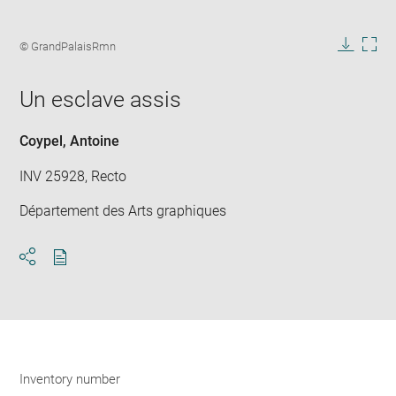
Enlarge
image
Image
© GrandPalaisRmn
in
caption:
Downlo
Enla
new
image
ima
window
Un esclave assis
in
new
win
Coypel, Antoine
INV 25928, Recto
Département des Arts graphiques
Download
Share
pdf
Inventory number