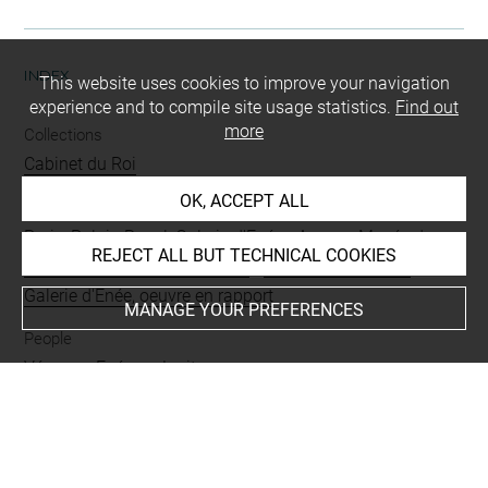
INDEX
This website uses cookies to improve your navigation
experience and to compile site usage statistics.
Find out
more
Collections
Cabinet du Roi
OK, ACCEPT ALL
Places
Paris, Palais-Royal, Galerie d'Enée
-
Angers, Musée des
REJECT ALL BUT TECHNICAL COOKIES
Beaux-Arts, oeuvre en rapport
-
Paris, Palais-Royal,
Galerie d'Enée, oeuvre en rapport
MANAGE YOUR PREFERENCES
People
Vénus+
-
Enée+
-
Jupiter+
Subjects
MYTHOLOGIES
-
Assemblée des dieux
-
Vénus suppliant
Jupiter en faveur d'Enée devant les dieux assemblés
-