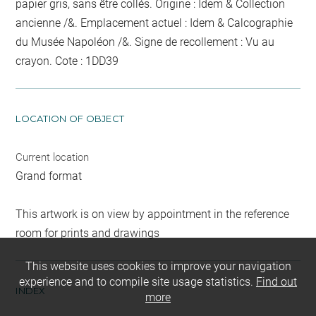
papier gris, sans être collés. Origine : Idem & Collection
ancienne /&. Emplacement actuel : Idem & Calcographie
du Musée Napoléon /&. Signe de recollement :
Vu
au
crayon
. Cote : 1DD39
LOCATION OF OBJECT
Current location
Grand format
This artwork is on view by appointment in the reference
room for prints and drawings
This website uses cookies to improve your navigation
experience and to compile site usage statistics.
Find out
INDEX
more