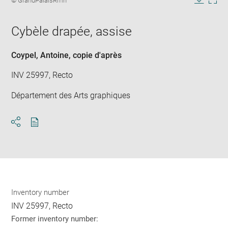
© GrandPalaisRmn
in
caption:
Downlo
Enla
new
image
ima
window
Cybèle drapée, assise
in
new
win
Coypel, Antoine
, copie d'après
INV 25997, Recto
Département des Arts graphiques
Download
Share
pdf
Inventory number
INV 25997, Recto
Former inventory number: