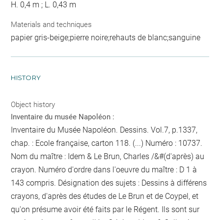
H. 0,4 m ; L. 0,43 m
Materials and techniques
papier gris-beige;pierre noire;rehauts de blanc;sanguine
HISTORY
Object history
Inventaire du musée Napoléon :
Inventaire du Musée Napoléon. Dessins. Vol.7, p.1337,
chap. : Ecole française, carton 118. (...) Numéro : 10737.
Nom du maître : Idem & Le Brun, Charles /&#
(d'après)
au
crayon
. Numéro d'ordre dans l'oeuvre du maître : D 1 à
143 compris. Désignation des sujets : Dessins à différens
crayons, d'après des études de Le Brun et de Coypel, et
qu'on présume avoir été faits par le Régent. Ils sont sur