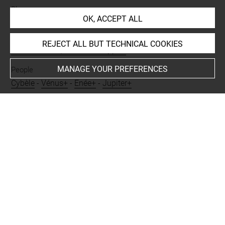
Places
OK, ACCEPT ALL
Paris, Palais-Royal, Galerie d'Enée
-
Angers, Musée des
Beaux-Arts, oeuvre en rapport
-
Paris, Palais-Royal,
REJECT ALL BUT TECHNICAL COOKIES
Galerie d'Enée, oeuvre en rapport
MANAGE YOUR PREFERENCES
People
Cybèle
-
Vénus+
-
Enée+
-
Jupiter+
Subjects
MYTHOLOGIES
-
Assemblée des dieux
-
Vénus suppliant
Jupiter en faveur d'Enée devant les dieux assemblés
Techniques
papier gris-beige
-
pierre noire
-
rehauts de blanc
-
sanguine
Last updated on 06.09.2021