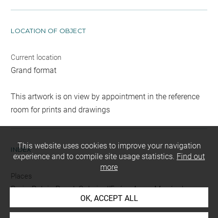
LOCATION OF OBJECT
Current location
Grand format
This artwork is on view by appointment in the reference
room for prints and drawings
This website uses cookies to improve your navigation
INDEX
experience and to compile site usage statistics.
Find out
more
Places
Paris, Palais-Royal, Galerie d'Enée
-
Arras, Musée des
OK, ACCEPT ALL
Beaux-Arts, oeuvre en rapport
-
Paris, Palais-Royal,
Galerie d'Enée, oeuvre en rapport