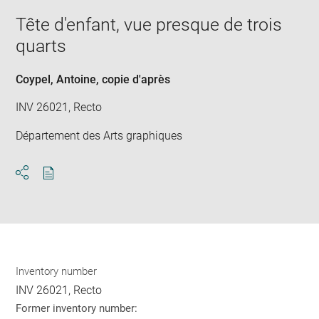
new
image
ima
window
Tête d'enfant, vue presque de trois
in
new
quarts
win
Coypel, Antoine
, copie d'après
INV 26021, Recto
Département des Arts graphiques
Download
Share
pdf
Inventory number
INV 26021, Recto
Former inventory number: