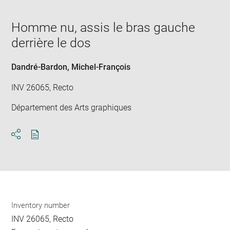
in
caption:
Downlo
Enla
new
image
ima
window
Homme nu, assis le bras gauche
in
new
derrière le dos
win
Dandré-Bardon, Michel-François
INV 26065, Recto
Département des Arts graphiques
Download
Share
pdf
Inventory number
INV 26065, Recto