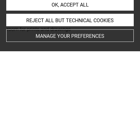
rapporté au recto
OK, ACCEPT ALL
REJECT ALL BUT TECHNICAL COOKIES
This artwork is on view by appointment in the reference
room for prints and drawings
MANAGE YOUR PREFERENCES
INDEX
Collections
Angiviller, d'
Techniques
crayon (noir)
Last updated on 04.12.2024
The contents of this entry do not necessarily take
account of the latest data.