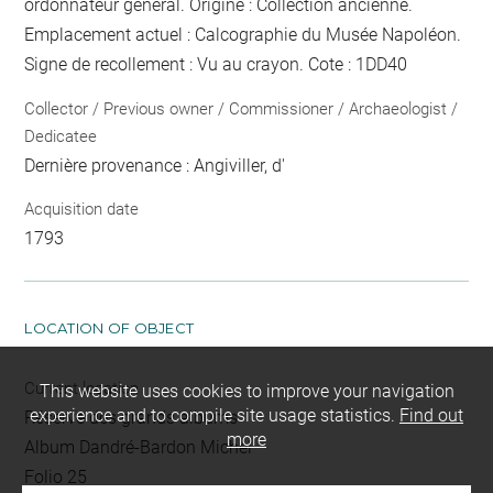
ordonnateur général. Origine : Collection ancienne.
Emplacement actuel : Calcographie du Musée Napoléon.
Signe de recollement :
Vu
au crayon
. Cote : 1DD40
Collector / Previous owner / Commissioner / Archaeologist /
Dedicatee
Dernière provenance : Angiviller, d'
Acquisition date
1793
LOCATION OF OBJECT
Current location
This website uses cookies to improve your navigation
experience and to compile site usage statistics.
Find out
Réserve des grands albums
more
Album Dandré-Bardon Michel
Folio 25