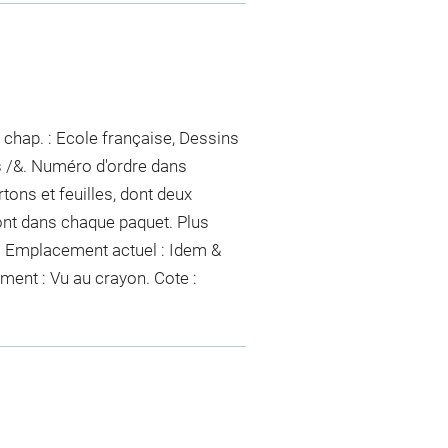
 chap. : Ecole française, Dessins
s /&. Numéro d'ordre dans
rtons et feuilles, dont deux
ont dans chaque paquet
. Plus
&. Emplacement actuel : Idem &
ement :
Vu
au crayon
. Cote :