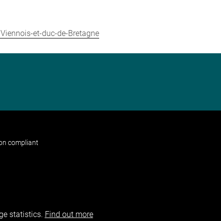
e-Viennois-et-duc-de-Bretagne
non compliant
e statistics.
Find out more