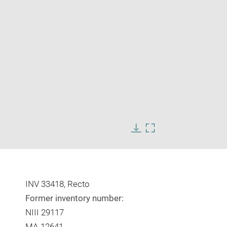
Enlarge
image
Download
Enlarge
in
image
image
new
in
window
new
window
INV 33418, Recto
Former inventory number:
NIII 29117
MA 12641