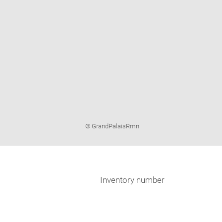
Image
© GrandPalaisRmn
caption:
Inventory number