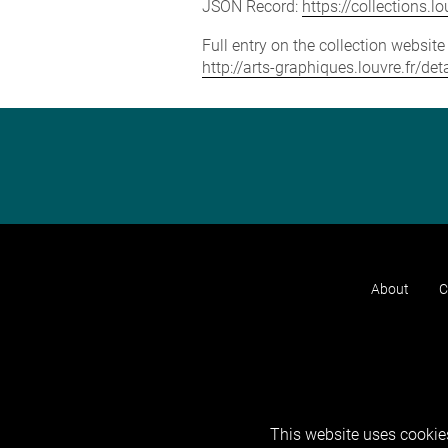
JSON Record:
https://collections.
Full entry on the collection websit
http://arts-graphiques.louvre.fr/d
About
C
This website uses cookies