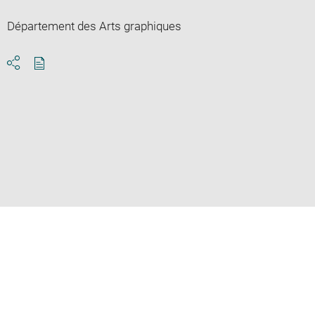
Département des Arts graphiques
Download
Share
pdf