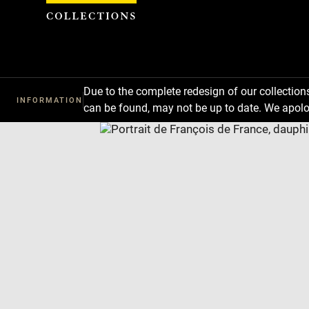
Cookies management panel
Due to the complete redesign of our collectio
INFORMATION
can be found, may not be up to date. We apolo
Download
Next
Previous