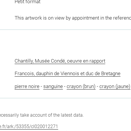
Petit format
This artwork is on view by appointment in the referen
Chantilly, Musée Condé, oeuvre en rapport
Francois, dauphin de Viennois et duc de Bretagne
pierre noire
-
sanguine
-
crayon (brun)
-
crayon (jaune)
cessarily take account of the latest data.
vre.fr/ark:/53355/cl020012271