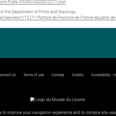
louvre.fr/ark:/53355/cl020012271.json
e of the Department of Prints and Drawings:
etail/oeuvres/1/12271-Portrait-de-Francois-de-France-dauphin-d
ontact Us
Terms of use
Cookies
Credits
Accessibility : 
 to improve your navigation experience and to compile site usag