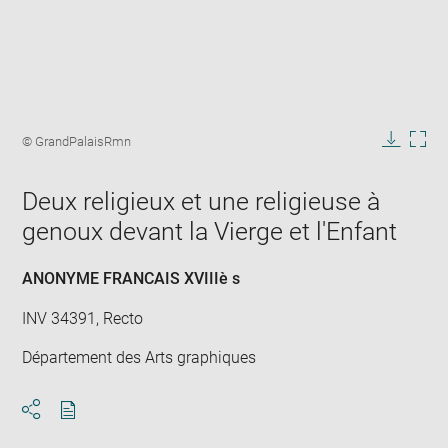
Enlarge
image
Image
© GrandPalaisRmn
in
caption:
Downlo
Enla
new
image
ima
window
Deux religieux et une religieuse à
in
new
genoux devant la Vierge et l'Enfant
win
ANONYME FRANCAIS XVIIIè s
INV 34391, Recto
Département des Arts graphiques
Download
Share
pdf