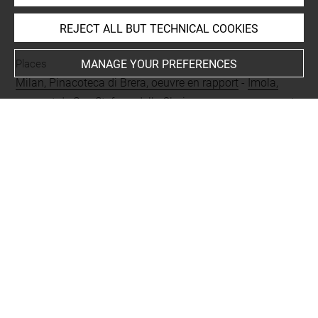
INDEX
REJECT ALL BUT TECHNICAL COOKIES
MANAGE YOUR PREFERENCES
Places
Milan, Pinacoteca di Brera, oeuvre en rapport
-
Imola,
couvent de San Stefano delle Clarisse, oeuvre en rapport
-
Erba, Santa Maria Nasente, oeuvre en rapport
People
Jésus-Christ
-
Vierge Marie
Subjects
ICONOGRAPHIE RELIGIEUSE
-
Vierge à l'Enfant
-
Apparition de la Vierge à l'Enfant à deux religieux et une
religieuse
Techniques
sanguine