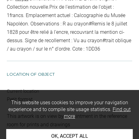
Collection nouvelle.Prix de l'estimation de l'objet :
1francs. Emplacement actuel : Calcographie du Musée
Napoléon. Observations :
R
au crayon
#
Remis le 8 juillet
1828 pour être relié
à l'encre, recouvrant la mention ci-
dessus
. Signe de recollement :
Vu
au crayon
#
trait oblique
/ au crayon / sur le n° d'ordre
. Cote : 1DD36
LOCATION OF OBJECT
Current location
Petit format
This website uses cookies to improve your navigation
experience and to compile site usage statistics.
Find out
This artwork is on view by appointment in the reference
more
room for prints and drawings
OK, ACCEPT ALL