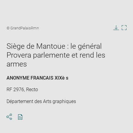
Enlarge
image
Image
© GrandPalaisRmn
in
caption:
Downlo
Enla
new
image
ima
window
Siège de Mantoue : le général
in
new
Provera parlemente et rend les
win
armes
ANONYME FRANCAIS XIXè s
RF 2976, Recto
Département des Arts graphiques
Download
Share
pdf