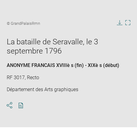
Enlarge
image
Image
© GrandPalaisRmn
in
caption:
Downlo
Enla
new
image
ima
window
La bataille de Seravalle, le 3
in
new
septembre 1796
win
ANONYME FRANCAIS XVIIIè s (fin) - XIXè s (début)
RF 3017, Recto
Département des Arts graphiques
Download
Share
pdf