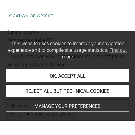
LOCATION OF OBJECT
Current location
Campagne d'Italie PF
This website uses cookies to improve your navigation
experience and to compile site usage statistics.
Find out
This artwork is on view by appointment in the reference
more
room for prints and drawings
OK, ACCEPT ALL
INDEX
REJECT ALL BUT TECHNICAL COOKIES
Collections
MANAGE YOUR PREFERENCES
Denon, Dominique Vivant, baron
Places
Seravalle