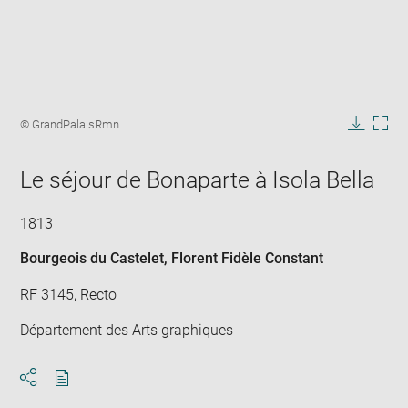
Enlarge
image
Image
© GrandPalaisRmn
in
caption:
Downlo
Enla
new
image
ima
window
Le séjour de Bonaparte à Isola Bella
in
new
win
1813
Bourgeois du Castelet, Florent Fidèle Constant
RF 3145, Recto
Département des Arts graphiques
Download
Share