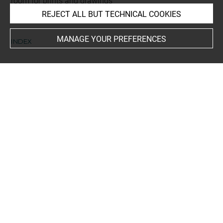
room for prints and drawings
REJECT ALL BUT TECHNICAL COOKIES
MANAGE YOUR PREFERENCES
INDEX
Collections
Denon, Dominique Vivant, baron
Places
Borromées, îles, Isola Bella
-
Lac Majeur
People
Bonaparte, Napoléon
Subjects
Campagnes d'Italie
Techniques
encre noire à la plume
-
lavis (brun)
-
pierre noire