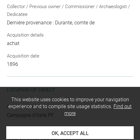
Collector / Previous owner / Commissioner / Archaeologist /
Dedicatee
Dernière provenance : Durante, comte de
Acquisition details
achat
Acquisition date
1896
LOCATION OF OBJECT
This website uses cookies to improve your navigation
experience and to compile site usage statistics.
Find out
Current location
more
Campagne d'Italie PF
This artwork is on view by appointment in the reference
OK, ACCEPT ALL