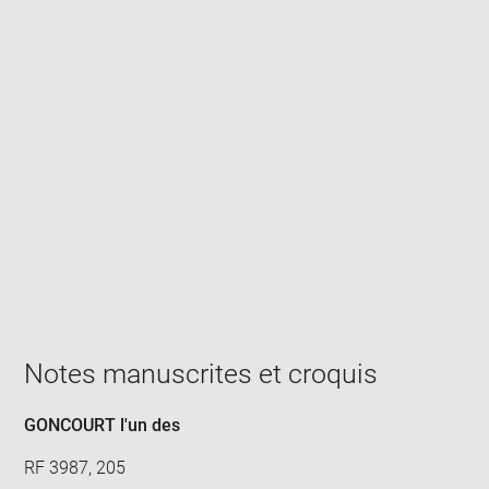
Enlarge
image
in
new
window
Notes manuscrites et croquis
GONCOURT l'un des
RF 3987, 205