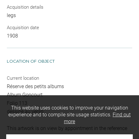
Acquisition details
legs
Acquisition date
1908
LOCATION OF OBJECT
Current location
Réserve des petits albums
Album Goncourt
Folio 113
This website uses cookies to improve your navigation
dessiné au verso
experience and to compile site usage statistics.
Find out
more
This artwork is on view by appointment in the reference
room for prints and drawings