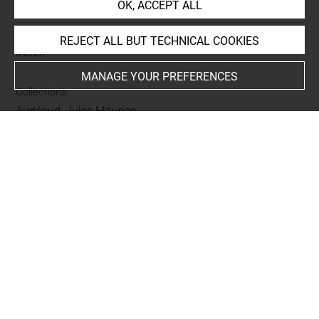
OK, ACCEPT ALL
REJECT ALL BUT TECHNICAL COOKIES
INDEX
MANAGE YOUR PREFERENCES
Collections
Audéoud, Jules Maurice
Last updated on 05.10.2022
The contents of this entry do not necessarily take
account of the latest data.
Permalink:
https://collections.louvre.fr/ark:/53355/cl0200
16586
JSON Record:
https://collections.louvre.fr/ark:/53355/cl0
20016586.json
Full entry on the collection website of the Department of
Prints and Drawings: