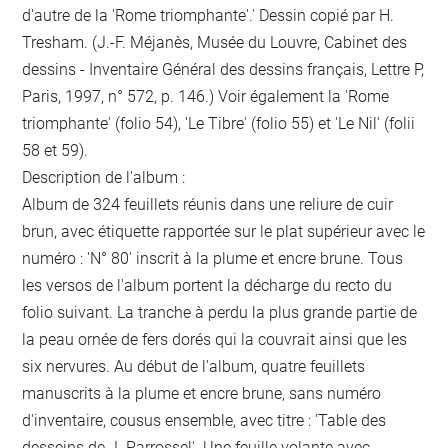
d'autre de la 'Rome triomphante'.' Dessin copié par H.
Tresham. (J.-F. Méjanès, Musée du Louvre, Cabinet des
dessins - Inventaire Général des dessins français, Lettre P,
Paris, 1997, n° 572, p. 146.) Voir également la 'Rome
triomphante' (folio 54), 'Le Tibre' (folio 55) et 'Le Nil' (folii
58 et 59).
Description de l'album :
Album de 324 feuillets réunis dans une reliure de cuir
brun, avec étiquette rapportée sur le plat supérieur avec le
numéro : 'N° 80' inscrit à la plume et encre brune. Tous
les versos de l'album portent la décharge du recto du
folio suivant. La tranche à perdu la plus grande partie de
la peau ornée de fers dorés qui la couvrait ainsi que les
six nervures. Au début de l'album, quatre feuillets
manuscrits à la plume et encre brune, sans numéro
d'inventaire, cousus ensemble, avec titre : 'Table des
desseins de J. Parrossel'. Une feuille volante avec