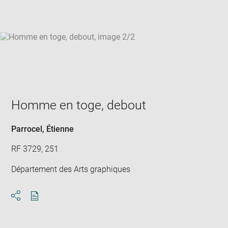
win
Homme en toge, debout
Parrocel, Étienne
RF 3729, 251
Département des Arts graphiques
Download
Share
pdf