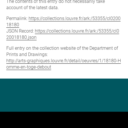
The contents of this entry do not necessarily take
account of the latest data.
Permalink:
https://collections.louvre.fr/ark:/53355/cl0200
18180
JSON Record:
https://collections.louvre.fr/ark:/53355/cl0
20018180.json
Full entry on the collection website of the Department of
Prints and Drawings:
http://arts-graphiques.louvre.fr/detail/oeuvres/1/18180-H
omme-en-toge-debout