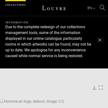
Cookies management panel
EN
Se
INFORMATION
Due to the complete redesign of our collections
management tools, some of the information
displayed in our online catalogue, particularly
rooms in which artworks can be found, may not be
up to date. We apologise for any inconvenience
caused while normal service is being restored.
Download
Next
Previous
Enlarge
image
Enlarge
in
image
new
in
Image
Downlo
Enla
caption:
window
new
image
ima
window
SKIP IMAGE CAROUSEL
in
new