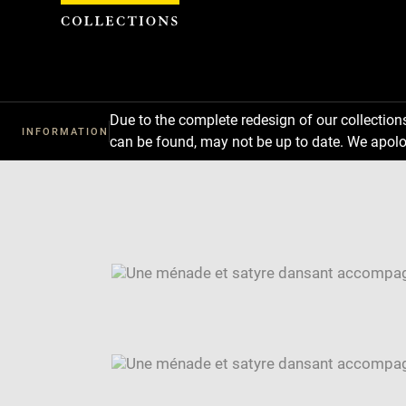
Cookies management panel
Due to the complete redesign of our collectio
INFORMATION
can be found, may not be up to date. We apolo
Download
Next
Previous
Enlarge
image
Enlarge
in
image
Image
new
in
caption:
window
new
SKIP IMAGE CAROUSEL
window