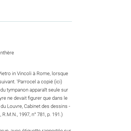
nthère
ietro in Vincoli à Rome, lorsque
uivant. 'Parrocel a copié (ici)
du tympanon apparaît seule sur
re ne devait figurer que dans le
e du Louvre, Cabinet des dessins -
 R.M.N., 1997, n° 781, p. 191.)
brun, avec étiquette rapportée sur