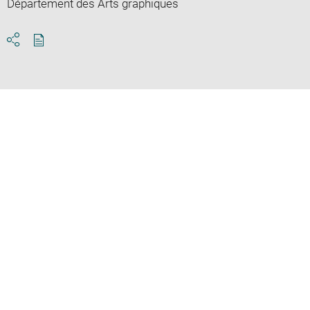
Département des Arts graphiques
Download
Share
pdf