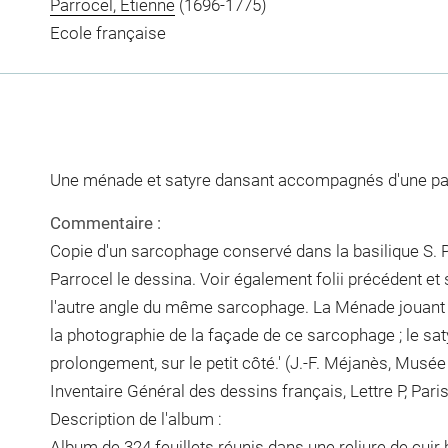
Parrocel, Étienne
(1696-1775)
Ecole française
Une ménade et satyre dansant accompagnés d'une pa
Commentaire :
Copie d'un sarcophage conservé dans la basilique S. P
Parrocel le dessina. Voir également folii précédent et s
l'autre angle du même sarcophage. La Ménade jouant 
la photographie de la façade de ce sarcophage ; le saty
prolongement, sur le petit côté.' (J.-F. Méjanès, Musé
Inventaire Général des dessins français, Lettre P, Paris,
Description de l'album :
Album de 324 feuillets réunis dans une reliure de cuir 