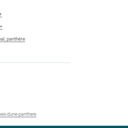
+
+
al, panthère
gnes-dune-panthere