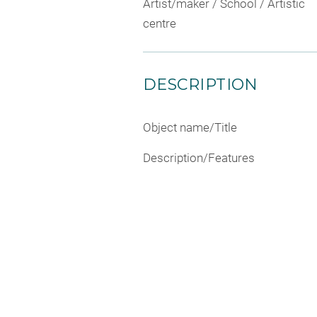
Artist/maker / School / Artistic
centre
DESCRIPTION
Object name/Title
Description/Features