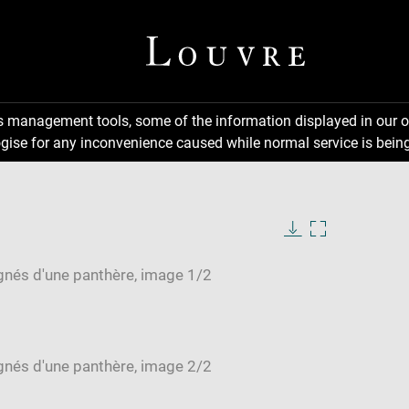
ns management tools, some of the information displayed in our o
gise for any inconvenience caused while normal service is being
Download
Enlarge
image
image
in
new
window