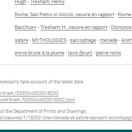
Hugh
-
Tresham, Henry
Rome, San Pietro in Vincoli, oeuvre en rapport
-
Rome
Bacchus+
-
Tresham, H., oeuvre en rapport
-
Dionysos
satyre
-
MYTHOLOGIES
-
sarcophage
-
ménade
-
Anim
encre brune à la plume
-
lavis (brun)
-
pierre noire
cessarily take account of the latest data.
vre.fr/ark:/53355/cl020018202
louvre.fr/ark:/53355/cl020018202.json
e of the Department of Prints and Drawings:
/detail/oeuvres/1/18202-Une-menade-et-satyre-dansant-accompa