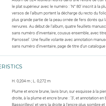
le plat supérieur avec le numéro : 'N° 80' inscrit à la 
versos de l'album portent la décharge du recto du folio
plus grande partie de la peau ornée de fers dorés qui la
nervures. Au début de l'album, quatre feuillets manuscr
sans numéro d'inventaire, cousus ensemble, avec titre 
Parrossel'. Une feuille volante avec annotation manusc
sans numéro d'inventaire, page de titre d'un catalogue
RISTICS
H. 0,204 m ; L. 0,272 m
Plume et encre brune, lavis brun, sur esquisse à la pi
droite, à la plume et encre brune : '3', et annotation en
Bassorillevo' et vers la droite à l'encre plus sombre et