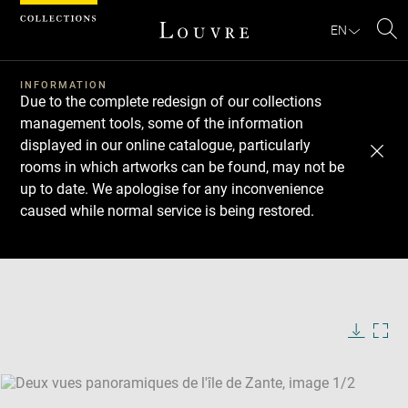
Cookies management panel
EN
Se
INFORMATION
Due to the complete redesign of our collections
management tools, some of the information
displayed in our online catalogue, particularly
rooms in which artworks can be found, may not be
up to date. We apologise for any inconvenience
caused while normal service is being restored.
Download
Next
Previous
Enlarge
image
Enlarge
in
image
new
in
Image
Downlo
Enla
caption:
window
new
image
ima
window
SKIP IMAGE CAROUSEL
in
new