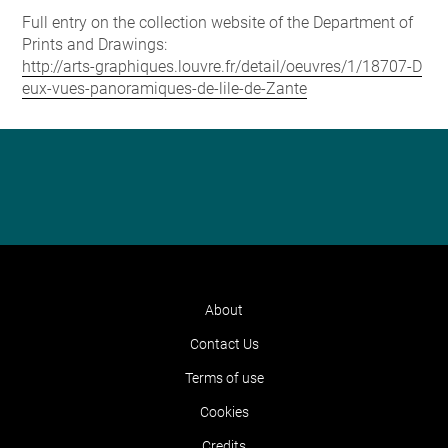
Full entry on the collection website of the Department of
Prints and Drawings:
http://arts-graphiques.louvre.fr/detail/oeuvres/1/18707-D
eux-vues-panoramiques-de-lile-de-Zante
About
Contact Us
Terms of use
Cookies
Credits