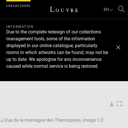
Cookies management panel
EN
Se
INFORMATION
Due to the complete redesign of our collections
management tools, some of the information
displayed in our online catalogue, particularly
rooms in which artworks can be found, may not be
up to date. We apologise for any inconvenience
caused while normal service is being restored.
Download
Next
Previous
Enlarge
image
Enlarge
in
image
new
in
Image
Downlo
Enla
caption:
window
new
image
ima
window
SKIP IMAGE CAROUSEL
in
new