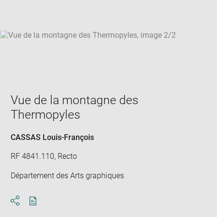
win
Vue de la montagne des
Thermopyles
CASSAS Louis-François
RF 4841.110, Recto
Département des Arts graphiques
Download
Share