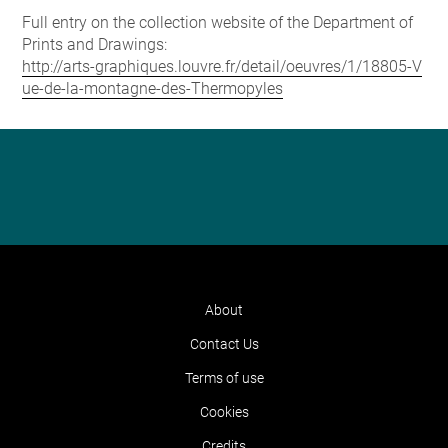
Full entry on the collection website of the Department of
Prints and Drawings:
http://arts-graphiques.louvre.fr/detail/oeuvres/1/18805-V
ue-de-la-montagne-des-Thermopyles
About
Contact Us
Terms of use
Cookies
Credits