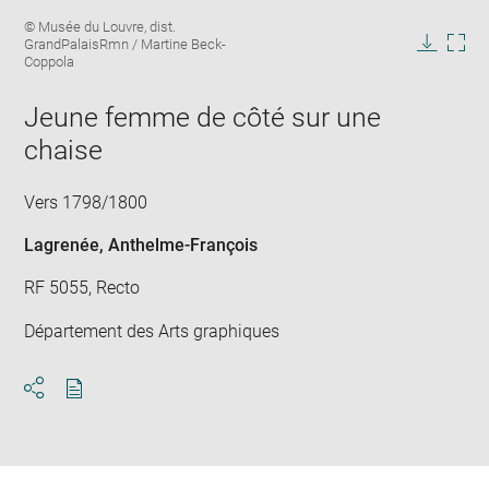
Enlarge
Image
© Musée du Louvre, dist.
image
caption:
GrandPalaisRmn / Martine Beck-
in
Downlo
Enla
Coppola
new
image
ima
window
in
Jeune femme de côté sur une
new
chaise
win
Vers 1798/1800
Lagrenée, Anthelme-François
RF 5055, Recto
Département des Arts graphiques
Download
Share
pdf