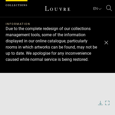
Cookies management panel
EN
Se
INFORMATION
Due to the complete redesign of our collections
management tools, some of the information
displayed in our online catalogue, particularly
rooms in which artworks can be found, may not be
up to date. We apologise for any inconvenience
caused while normal service is being restored.
Download
Next
Previous
Enlarge
image
in
Enlarge
new
image
window
in
Image
Downlo
Enla
caption:
new
image
ima
window