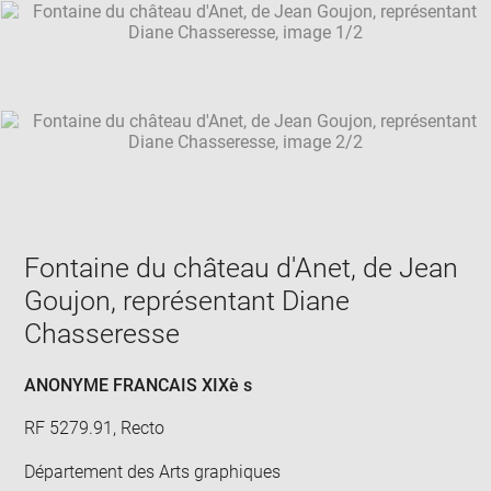
SKIP IMAGE CAROUSEL
in
new
win
Fontaine du château d'Anet, de Jean
Goujon, représentant Diane
Chasseresse
ANONYME FRANCAIS XIXè s
RF 5279.91, Recto
Département des Arts graphiques