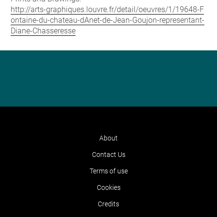
http://arts-graphiques.louvre.fr/detail/oeuvres/1/19648-F
ontaine-du-chateau-dAnet-de-Jean-Goujon-representant-
Diane-Chasseresse
About
Contact Us
Terms of use
Cookies
Credits