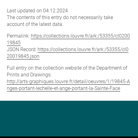
Last updated on 04.12.2024
The contents of this entry do not necessarily take
account of the latest data.
Permalink:
https://collections.louvre.fr/ark:/53355/cl0200
19845
JSON Record:
https://collections.louvre.fr/ark:/53355/cl0
20019845.json
Full entry on the collection website of the Department of
Prints and Drawings:
http://arts-graphiques.louvre.fr/detail/oeuvres/1/19845-A
nges-portant-lechelle-et-ange-portant-la-Sainte-Face