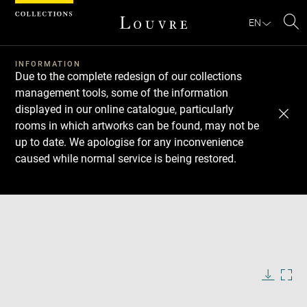
Cookies management panel
EN
Se
INFORMATION
Due to the complete redesign of our collections
management tools, some of the information
displayed in our online catalogue, particularly
rooms in which artworks can be found, may not be
up to date. We apologise for any inconvenience
caused while normal service is being restored.
Download
Next
Previous
Enlarge
image
in
Enlarge
new
image
window
in
Image
Downlo
Enla
caption:
new
image
ima
window