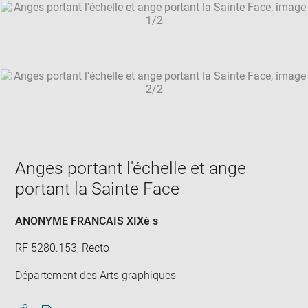
SKIP IMAGE CAROUSEL
in
new
win
Anges portant l'échelle et ange
portant la Sainte Face
ANONYME FRANCAIS XIXè s
RF 5280.153, Recto
Département des Arts graphiques