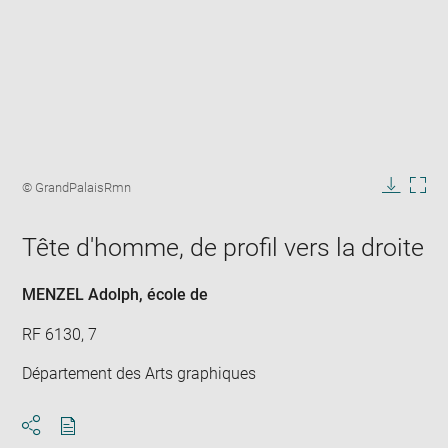
Enlarge
image
Image
© GrandPalaisRmn
in
caption:
Downlo
Enla
new
image
ima
window
Tête d'homme, de profil vers la droite
in
new
win
MENZEL Adolph
, école de
RF 6130, 7
Département des Arts graphiques
Download
Share