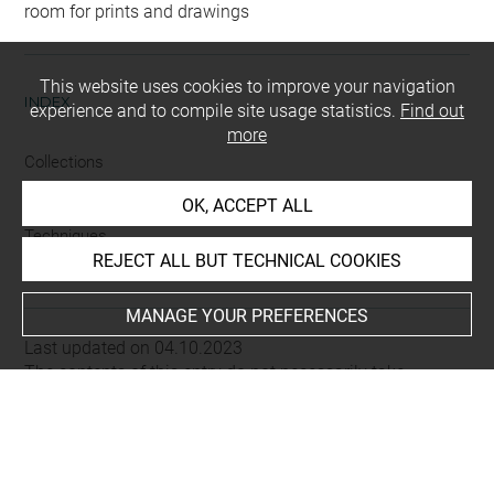
room for prints and drawings
This website uses cookies to improve your navigation
INDEX
experience and to compile site usage statistics.
Find out
more
Collections
Bonnat, Léon
OK, ACCEPT ALL
Techniques
REJECT ALL BUT TECHNICAL COOKIES
mine de plomb
MANAGE YOUR PREFERENCES
Last updated on 04.10.2023
The contents of this entry do not necessarily take
account of the latest data.
Permalink:
https://collections.louvre.fr/ark:/53355/cl0200
20331
JSON Record:
https://collections.louvre.fr/ark:/53355/cl0