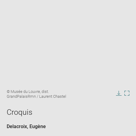
Enlarge
Image
© Musée du Louvre, dist.
image
caption:
GrandPalaisRmn / Laurent Chastel
in
Downlo
Enla
new
image
ima
window
Croquis
in
new
win
Delacroix, Eugène