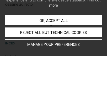
experience and to compile site usage statistics.
Find out
dessiné au recto
more
This artwork is on view by appointment in the reference
OK, ACCEPT ALL
room for prints and drawings
REJECT ALL BUT TECHNICAL COOKIES
INDEX
MANAGE YOUR PREFERENCES
Collections
David
Last updated on 05.10.2022
The contents of this entry do not necessarily take
account of the latest data.
Permalink:
https://collections.louvre.fr/ark:/53355/cl0200
21216