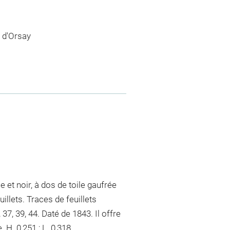
 d'Orsay
et noir, à dos de toile gaufrée
illets. Traces de feuillets
, 37, 39, 44. Daté de 1843. Il offre
. 0,251 ; L. 0,318.