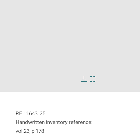
Enlarge
image
Download
Enlarge
in
image
image
new
in
window
new
window
RF 11643, 25
Handwritten inventory reference:
vol.23, p.178