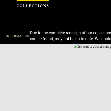
Cookies management panel
Due to the complete redesign of our collectio
INFORMATION
can be found, may not be up to date. We apolo
Download
Next
Previous