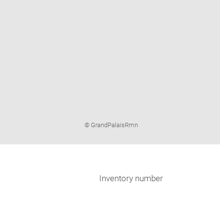
Image
© GrandPalaisRmn
caption:
Inventory number