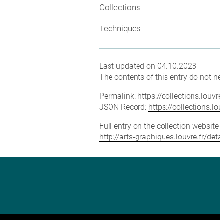
Collections
Techniques
Last updated on 04.10.2023
The contents of this entry do not ne
Permalink:
https://collections.lou
JSON Record:
https://collections.
Full entry on the collection websit
http://arts-graphiques.louvre.fr/