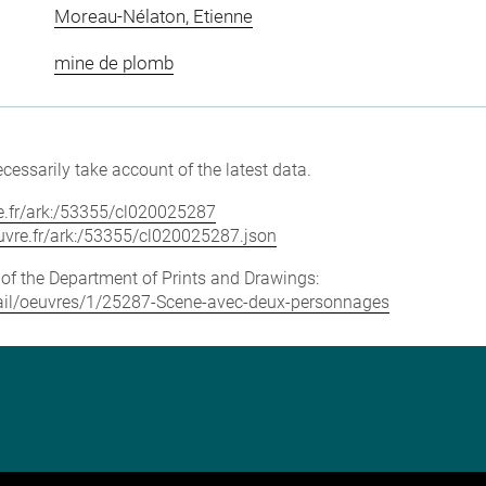
Moreau-Nélaton, Etienne
mine de plomb
cessarily take account of the latest data.
vre.fr/ark:/53355/cl020025287
louvre.fr/ark:/53355/cl020025287.json
e of the Department of Prints and Drawings:
detail/oeuvres/1/25287-Scene-avec-deux-personnages