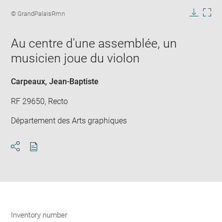
Enlarge
image
Image
© GrandPalaisRmn
in
caption:
Downlo
Enla
new
image
ima
window
Au centre d'une assemblée, un
in
new
musicien joue du violon
win
Carpeaux, Jean-Baptiste
RF 29650, Recto
Département des Arts graphiques
Download
Share
pdf
Inventory number