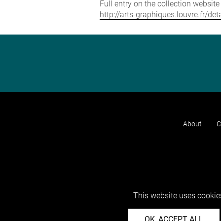
Full entry on the collection websit
http://arts-graphiques.louvre.fr/de
About
C
This website uses cookies
OK, ACCEPT ALL