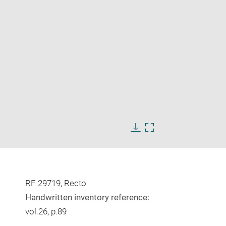
Enlarge
image
Download
Enlarge
in
image
image
new
in
window
new
window
RF 29719, Recto
Handwritten inventory reference:
vol.26, p.89