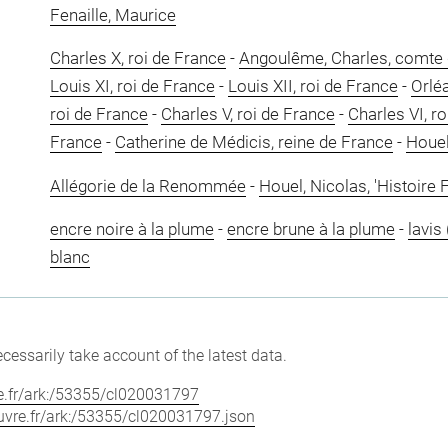
Fenaille, Maurice
Charles X, roi de France
-
Angoulême, Charles, comte 
Louis XI, roi de France
-
Louis XII, roi de France
-
Orléa
roi de France
-
Charles V, roi de France
-
Charles VI, r
France
-
Catherine de Médicis, reine de France
-
Houel
Allégorie de la Renommée
-
Houel, Nicolas, 'Histoire
encre noire à la plume
-
encre brune à la plume
-
lavis
blanc
cessarily take account of the latest data.
vre.fr/ark:/53355/cl020031797
louvre.fr/ark:/53355/cl020031797.json