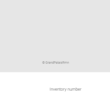
Image
© GrandPalaisRmn
caption:
Inventory number