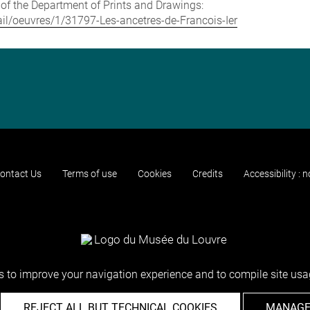
e of the Department of Prints and Drawings:
tail/oeuvres/1/31797-Les-ancetres-de-Francois-Ier
ontact Us
Terms of use
Cookies
Credits
Accessibility : 
 to improve your navigation experience and to compile site usag
REJECT ALL BUT TECHNICAL COOKIES
MANAGE