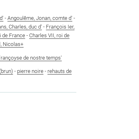
d'
-
Angoulême, Jonan, comte d'
-
ns, Charles, duc d'
-
François Ier,
oi de France
-
Charles VII, roi de
, Nicolas+
 Françoyse de nostre temps'
 (brun)
-
pierre noire
-
rehauts de