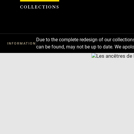
Cookies management panel
Due to the complete redesign of our collectio
INFORMATION
can be found, may not be up to date. We apolo
Download
Next
Previous