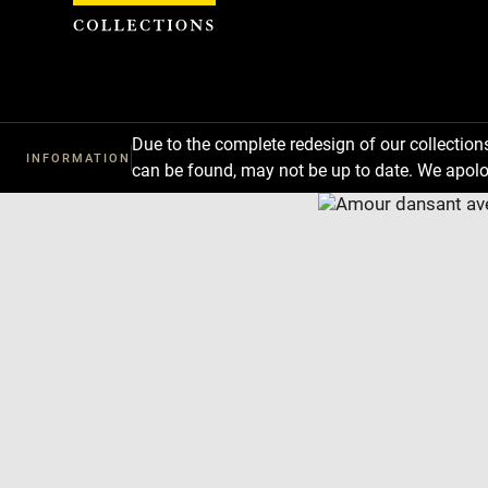
Cookies management panel
Due to the complete redesign of our collectio
INFORMATION
can be found, may not be up to date. We apolo
Download
Next
Previous