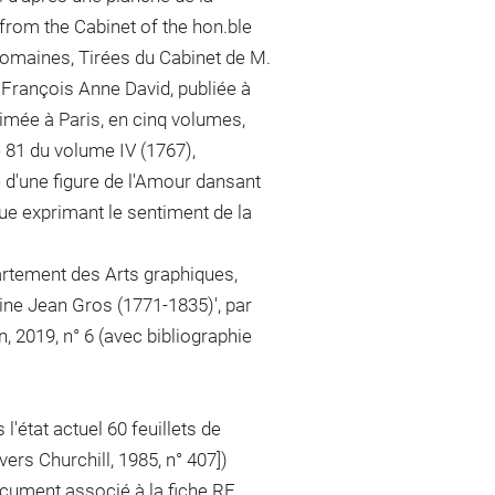
from the Cabinet of the hon.ble
Romaines, Tirées du Cabinet de M.
e François Anne David, publiée à
imée à Paris, en cinq volumes,
e 81 du volume IV (1767),
 d'une figure de l'Amour dansant
ue exprimant le sentiment de la
artement des Arts graphiques,
oine Jean Gros (1771-1835)', par
, 2019, n° 6 (avec bibliographie
'état actuel 60 feuillets de
[vers Churchill, 1985, n° 407])
document associé à la fiche RF