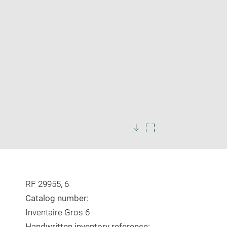
Enlarge
image
Download
Enlarge
in
image
image
new
in
window
new
window
RF 29955, 6
Catalog number:
Inventaire Gros 6
Handwritten inventory reference: