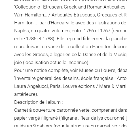
'Collection of Etruscan, Greek, and Roman Antiquities 
W.m Hamilton... / Antiquités Etrusques, Grecques et 
Hamilton...', par d'Hancarville avec des illustrations d
Naples, en quatre volumes, entre 1766 et 1767 (réimpr
entre 1785 et 1788). Elle reprend fidèlement la planch
reproduisant un vase de la collection Hamilton décoré
avec les Grâces, allégories de la Danse et de la Musiq
joie (localisation actuelle inconnue).
Pour une notice complète, voir Musée du Louvre, dép
'Inventaire général des dessins, école française : Ant
Laura Angelucci, Paris, Louvre éditions / Mare & Martin
antérieure).
Description de l'album :
Carnet à couverture cartonnée verte, comprenant dans l
papier vergé filigrané (filigrane : fleur de lys couronné 
reliés en 9 cahiers (pour la structure du carnet, voir 