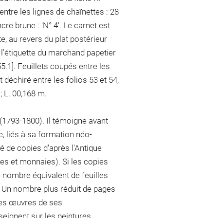
ntre les lignes de chaînettes : 28
cre brune : 'N° 4'. Le carnet est
te, au revers du plat postérieur
) l'étiquette du marchand papetier
5.1]. Feuillets coupés entre les
t déchiré entre les folios 53 et 54,
; L. 00,168 m.
 (1793-1800). Il témoigne avant
e, liés à sa formation néo-
é de copies d'après l'Antique
es et monnaies). Si les copies
n nombre équivalent de feuilles
 Un nombre plus réduit de pages
 les œuvres de ses
eignent sur les peintures