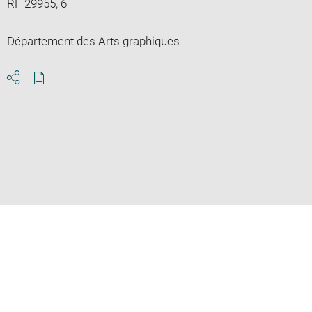
RF 29955, 6
Département des Arts graphiques
Download
Share
pdf