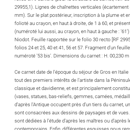
29955,1). Lignes de chaînettes verticales (écartement e
mm). Sur le plat postérieur, inscription à la plume et en
folioté au crayon, en haut à droite, de 1 à 60, et présen
(numéroté lui aussi, au crayon, en haut à gauche : '61'
Niodot. Feuille rapportée sur le folio 30 recto [RF 2995
folios 24 et 25, 40 et 41, 56 et 57. Fragment d'un feuille
numéroté '53 bis'. Dimensions du carnet : H. 00,230 m 
Ce carnet date de l'époque du séjour de Gros en Italie
tout des premiers intérêts de l'artiste dans la Péninsul
classique et davidienne, et est principalement constitu
(vases, statues, bas-reliefs, gemmes, camées, médaill
d'après l'Antique occupent près d'un tiers du carnet, u
sont consacrées aux dessins de paysages et de vues.
sont dédiées à l'étude d'après les maîtres ou d'après
contemporains. Enfin, différentes esquisses nous rens