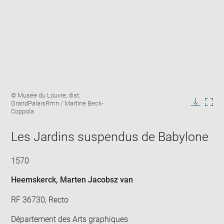
Enlarge
Image
© Musée du Louvre, dist.
image
caption:
GrandPalaisRmn / Martine Beck-
in
Downlo
Enla
Coppola
new
image
ima
window
in
Les Jardins suspendus de Babylone
new
win
1570
Heemskerck, Marten Jacobsz van
RF 36730, Recto
Département des Arts graphiques