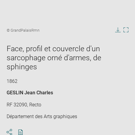
Enlarge
image
Image
© GrandPalaisRmn
in
caption:
Downlo
Enla
new
image
ima
window
Face, profil et couvercle d'un
in
new
sarcophage orné d'armes, de
win
sphinges
1862
GESLIN Jean Charles
RF 32090, Recto
Département des Arts graphiques