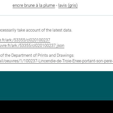
encre brune à la plume
-
lavis (gris)
cessarily take account of the latest data.
vre.fr/ark:/53355/cl020100237
louvre.fr/ark:/53355/cl020100237.json
e of the Department of Prints and Drawings:
etail/oeuvres/1/100237-Lincendie-de-Troie-Enee-portant-son-pere