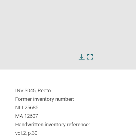
Enlarge
image
Download
Enlarge
in
image
image
new
in
window
new
window
INV 3045, Recto
Former inventory number:
NIII 25685
MA 12607
Handwritten inventory reference:
vol.2, p.30