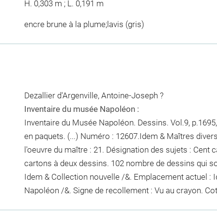
H. 0,303 m ; L. 0,191 m
encre brune à la plume;lavis (gris)
Dezallier d'Argenville, Antoine-Joseph ?
Inventaire du musée Napoléon :
Inventaire du Musée Napoléon. Dessins. Vol.9, p.1695, 
en paquets. (...) Numéro : 12607.Idem & Maîtres diver
l'oeuvre du maître : 21. Désignation des sujets : Cent c
cartons à deux dessins. 102
nombre de dessins qui s
Idem & Collection nouvelle /&. Emplacement actuel :
Napoléon /&. Signe de recollement :
Vu
au crayon
. Co