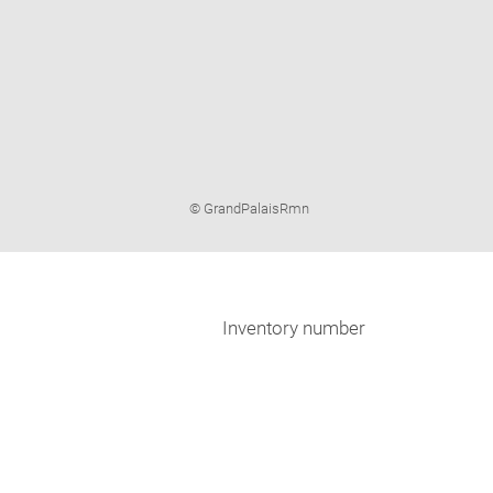
Image
© GrandPalaisRmn
caption:
Inventory number