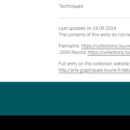
Techniques
Last updated on 24.09.2024
The contents of this entry do not ne
Permalink:
https://collections.lou
JSON Record:
https://collections.
Full entry on the collection websit
http://arts-graphiques.louvre.fr/d