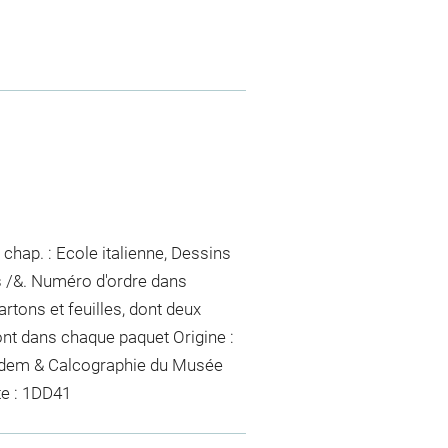
chap. : Ecole italienne, Dessins
s /&. Numéro d'ordre dans
artons et feuilles, dont deux
ont dans chaque paquet
Origine :
 Idem & Calcographie du Musée
te : 1DD41