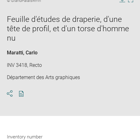
© GrandPalaisRmn
in
caption:
Downlo
Enla
new
image
ima
window
Feuille d'études de draperie, d'une
in
new
tête de profil, et d'un torse d'homme
win
nu
Maratti, Carlo
INV 3418, Recto
Département des Arts graphiques
Download
Share
pdf
Inventory number