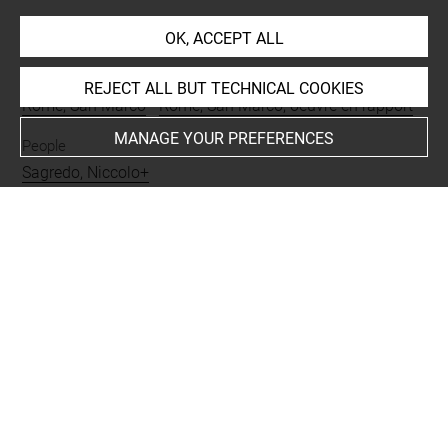
INDEX
OK, ACCEPT ALL
Places
REJECT ALL BUT TECHNICAL COOKIES
Rome, San Marco
-
Rome, San Marco, oeuvre en rapport
MANAGE YOUR PREFERENCES
People
Sagredo, Niccolo+
Subjects
ICONOGRAPHIE RELIGIEUSE
-
Adoration des Mages
Techniques
papier gris-bleu
-
pierre noire
-
rehauts de blanc
-
sanguine
Last updated on 10.04.2025
The contents of this entry do not necessarily take