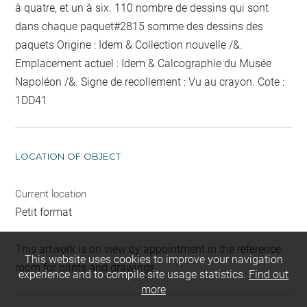
à quatre, et un à six. 110
nombre de dessins qui sont
dans chaque paquet
#2815
somme des dessins des
paquets
Origine : Idem & Collection nouvelle /&.
Emplacement actuel : Idem & Calcographie du Musée
Napoléon /&. Signe de recollement :
Vu
au crayon
. Cote :
1DD41
LOCATION OF OBJECT
Current location
Petit format
This artwork is on view by appointment in the reference
This website uses cookies to improve your navigation
room for prints and drawings
experience and to compile site usage statistics.
Find out
more