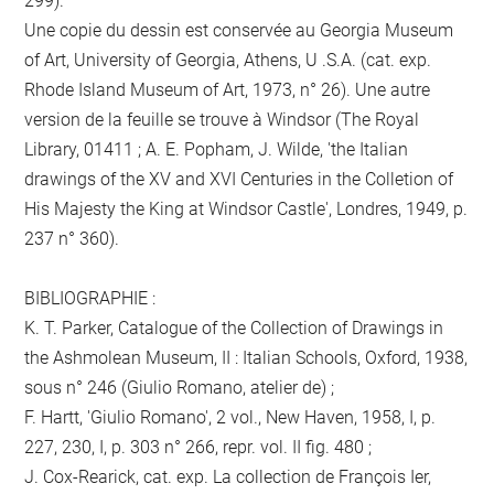
299).
Une copie du dessin est conservée au Georgia Museum
of Art, University of Georgia, Athens, U .S.A. (cat. exp.
Rhode Island Museum of Art, 1973, n° 26). Une autre
version de la feuille se trouve à Windsor (The Royal
Library, 01411 ; A. E. Popham, J. Wilde, 'the Italian
drawings of the XV and XVI Centuries in the Colletion of
His Majesty the King at Windsor Castle', Londres, 1949, p.
237 n° 360).
BIBLIOGRAPHIE :
K. T. Parker, Catalogue of the Collection of Drawings in
the Ashmolean Museum, II : Italian Schools, Oxford, 1938,
sous n° 246 (Giulio Romano, atelier de) ;
F. Hartt, 'Giulio Romano', 2 vol., New Haven, 1958, I, p.
227, 230, I, p. 303 n° 266, repr. vol. II fig. 480 ;
J. Cox-Rearick, cat. exp. La collection de François Ier,