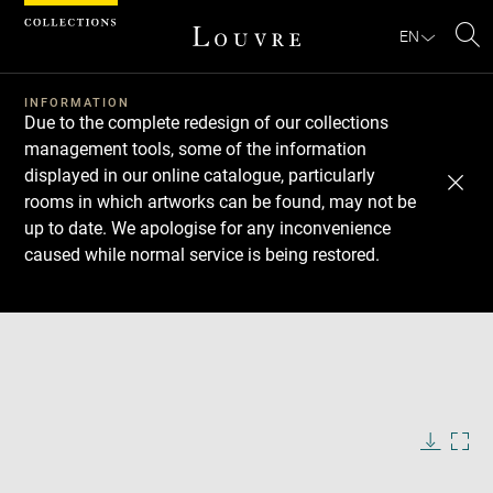
Cookies management panel
EN
Se
INFORMATION
Due to the complete redesign of our collections
management tools, some of the information
displayed in our online catalogue, particularly
rooms in which artworks can be found, may not be
up to date. We apologise for any inconvenience
caused while normal service is being restored.
Download
Next
Previous
Enlarge
image
in
Enlarge
new
image
window
in
Image
Downlo
Enla
caption:
new
image
ima
window