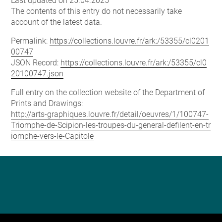
Last updated on 25.04.2025
The contents of this entry do not necessarily take
account of the latest data.
Permalink:
https://collections.louvre.fr/ark:/53355/cl0201
00747
JSON Record:
https://collections.louvre.fr/ark:/53355/cl0
20100747.json
Full entry on the collection website of the Department of
Prints and Drawings:
http://arts-graphiques.louvre.fr/detail/oeuvres/1/100747-
Triomphe-de-Scipion-les-troupes-du-general-defilent-en-tr
iomphe-vers-le-Capitole