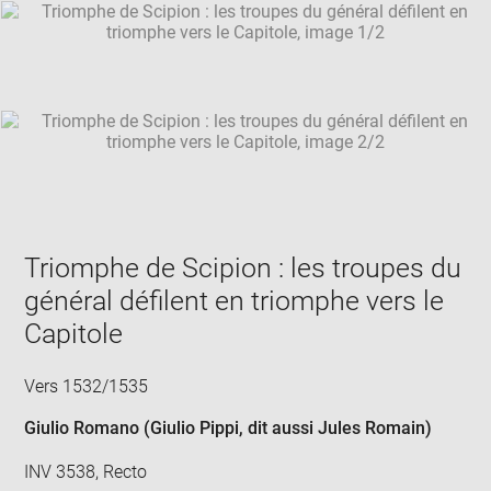
SKIP IMAGE CAROUSEL
in
new
win
Triomphe de Scipion : les troupes du
général défilent en triomphe vers le
Capitole
Vers 1532/1535
Giulio Romano (Giulio Pippi, dit aussi Jules Romain)
INV 3538, Recto