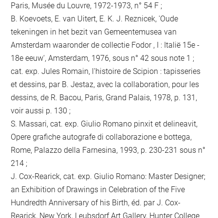
Paris, Musée du Louvre, 1972-1973, n° 54 F ;
B. Koevoets, E. van Uitert, E. K. J. Reznicek, 'Oude
tekeningen in het bezit van Gemeentemusea van
Amsterdam waaronder de collectie Fodor , I : Italië 15e -
18e eeuw', Amsterdam, 1976, sous n° 42 sous note 1 ;
cat. exp. Jules Romain, l'histoire de Scipion : tapisseries
et dessins, par B. Jestaz, avec la collaboration, pour les
dessins, de R. Bacou, Paris, Grand Palais, 1978, p. 131,
voir aussi p. 130 ;
S. Massari, cat. exp. Giulio Romano pinxit et delineavit,
Opere grafiche autografe di collaborazione e bottega,
Rome, Palazzo della Farnesina, 1993, p. 230-231 sous n°
214 ;
J. Cox-Rearick, cat. exp. Giulio Romano: Master Designer;
an Exhibition of Drawings in Celebration of the Five
Hundredth Anniversary of his Birth, éd. par J. Cox-
Rearick, New York, Leubsdorf Art Gallery, Hunter College