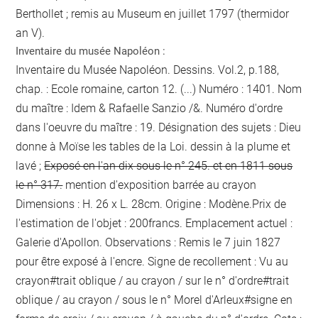
Berthollet ; remis au Museum en juillet 1797 (thermidor
an V).
Inventaire du musée Napoléon :
Inventaire du Musée Napoléon. Dessins. Vol.2, p.188,
chap. : Ecole romaine, carton 12. (...) Numéro : 1401. Nom
du maître : Idem & Rafaelle Sanzio /&. Numéro d'ordre
dans l'oeuvre du maître : 19. Désignation des sujets : Dieu
donne à Moïse les tables de la Loi. dessin à la plume et
lavé ;
Exposé en l'an dix sous le n° 245. et en 1811 sous
le n° 317.
mention d'exposition barrée au crayon
Dimensions : H. 26 x L. 28cm. Origine : Modène.Prix de
l'estimation de l'objet : 200francs. Emplacement actuel :
Galerie d'Apollon. Observations :
Remis le 7 juin 1827
pour être exposé
à l'encre
. Signe de recollement :
Vu
au
crayon
#
trait oblique / au crayon / sur le n° d'ordre
#
trait
oblique / au crayon / sous le n° Morel d'Arleux
#
signe en