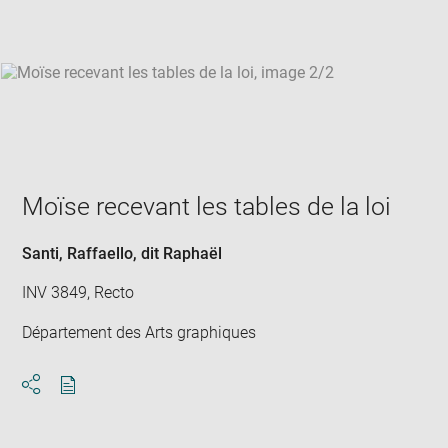
win
Moïse recevant les tables de la loi
Santi, Raffaello, dit Raphaël
INV 3849, Recto
Département des Arts graphiques
Download
Share
pdf