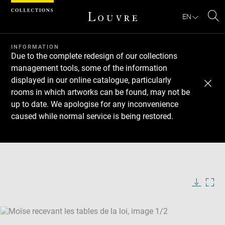
Cookies management panel
EN
Se
INFORMATION
Due to the complete redesign of our collections
management tools, some of the information
displayed in our online catalogue, particularly
rooms in which artworks can be found, may not be
up to date. We apologise for any inconvenience
caused while normal service is being restored.
Download
Next
Previous
Enlarge
image
Enlarge
in
image
new
in
Image
Downlo
Enla
caption:
window
new
image
ima
window
SKIP IMAGE CAROUSEL
in
new