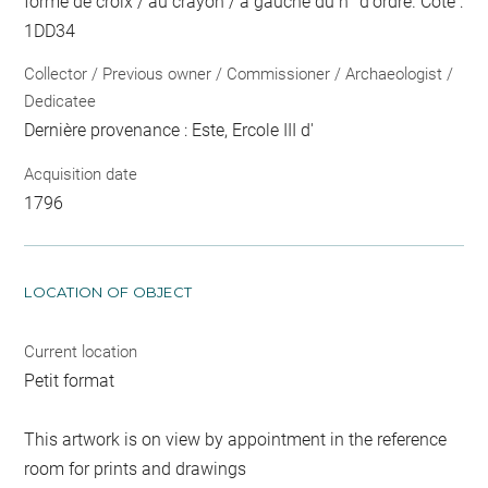
forme de croix / au crayon / à gauche du n° d'ordre
. Cote :
1DD34
Collector / Previous owner / Commissioner / Archaeologist /
Dedicatee
Dernière provenance : Este, Ercole III d'
Acquisition date
1796
LOCATION OF OBJECT
Current location
Petit format
This artwork is on view by appointment in the reference
room for prints and drawings