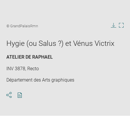
Enlarge
image
Image
© GrandPalaisRmn
in
caption:
Downlo
Enla
new
image
ima
window
Hygie (ou Salus ?) et Vénus Victrix
in
new
win
ATELIER DE RAPHAEL
INV 3878, Recto
Département des Arts graphiques
Download
Share
pdf