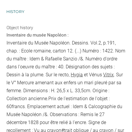
HISTORY
Object history
Inventaire du musée Napoléon :
Inventaire du Musée Napoléon. Dessins. Vol.2, p.191,
chap. : Ecole romaine, carton 12. (...) Numéro : 1422. Nom
du maître : Idem & Rafaelle Sanzio /&. Numéro d'ordre
dans l'oeuvre du maître : 40. Désignation des sujets :
Dessin à la plume. Sur le recto,
Hygia
et Vénus
Vitrix
. Sur
le V° Mercure amenant aux enfers un mari pleuré par sa
femme. Dimensions : H. 26,5 x L. 33,5cm. Origine :
Collection ancienne.Prix de l'estimation de l'objet :
60francs. Emplacement actuel : Idem & Calcographie du
Musée Napoléon /&. Observations :
Remis le 27
décembre 1828 pour être relié
à l'encre
. Signe de
recollement :
Vu
au crayon
#
trait oblique / au crayon / sur