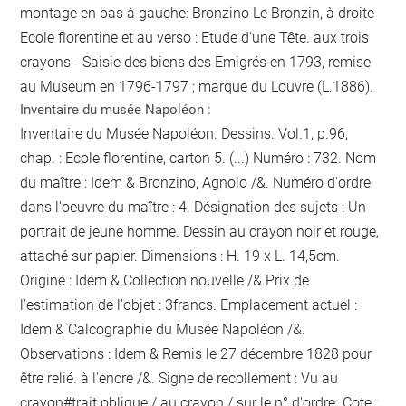
montage en bas à gauche: Bronzino Le Bronzin, à droite
Ecole florentine et au verso : Etude d'une Tête. aux trois
crayons - Saisie des biens des Emigrés en 1793, remise
au Museum en 1796-1797 ; marque du Louvre (L.1886).
Inventaire du musée Napoléon :
Inventaire du Musée Napoléon. Dessins. Vol.1, p.96,
chap. : Ecole florentine, carton 5. (...) Numéro : 732. Nom
du maître : Idem & Bronzino, Agnolo /&. Numéro d'ordre
dans l'oeuvre du maître : 4. Désignation des sujets : Un
portrait de jeune homme. Dessin au crayon noir et rouge,
attaché sur papier. Dimensions : H. 19 x L. 14,5cm.
Origine : Idem & Collection nouvelle /&.Prix de
l'estimation de l'objet : 3francs. Emplacement actuel :
Idem & Calcographie du Musée Napoléon /&.
Observations : Idem &
Remis le 27 décembre 1828 pour
être relié.
à l'encre
/&. Signe de recollement :
Vu
au
crayon
#
trait oblique / au crayon / sur le n° d'ordre
. Cote :