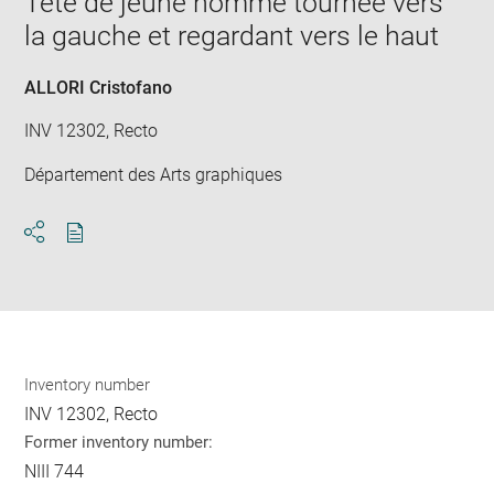
Tête de jeune homme tournée vers
new
la gauche et regardant vers le haut
win
ALLORI Cristofano
INV 12302, Recto
Département des Arts graphiques
Download
Share
pdf
Inventory number
INV 12302, Recto
Former inventory number:
NIII 744