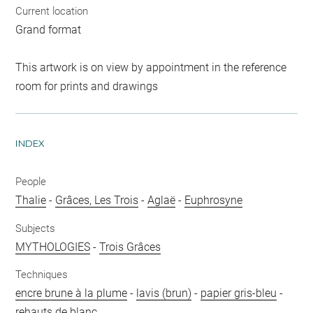
Current location
Grand format
This artwork is on view by appointment in the reference
room for prints and drawings
INDEX
People
Thalie
-
Grâces, Les Trois
-
Aglaë
-
Euphrosyne
Subjects
MYTHOLOGIES
-
Trois Grâces
Techniques
encre brune à la plume
-
lavis (brun)
-
papier gris-bleu
-
rehauts de blanc