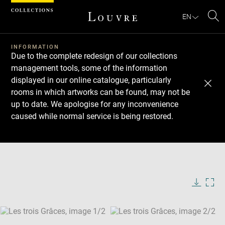
Cookies management panel
EN
Se
INFORMATION
Due to the complete redesign of our collections
management tools, some of the information
displayed in our online catalogue, particularly
rooms in which artworks can be found, may not be
up to date. We apologise for any inconvenience
caused while normal service is being restored.
Download
Next
Previous
Enlarge
image
Enlarge
in
image
new
in
Image
Downlo
Enla
caption:
window
new
image
ima
window
SKIP IMAGE CAROUSEL
in
new