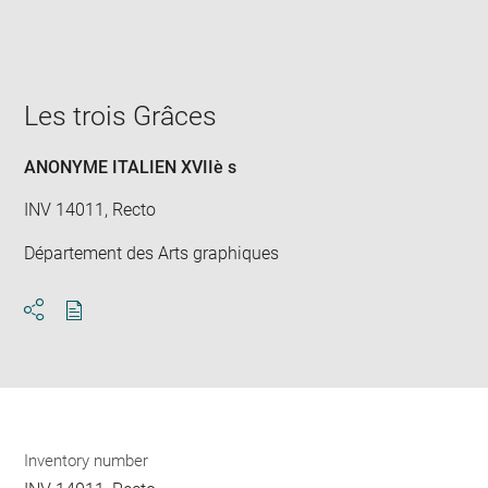
win
Les trois Grâces
ANONYME ITALIEN XVIIè s
INV 14011, Recto
Département des Arts graphiques
Download
Share
pdf
Inventory number