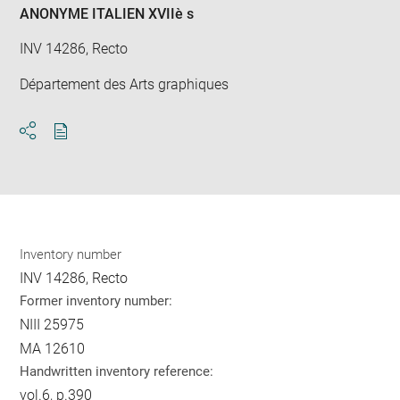
win
ANONYME ITALIEN XVIIè s
INV 14286, Recto
Département des Arts graphiques
Download
Share
pdf
Inventory number
INV 14286, Recto
Former inventory number:
NIII 25975
MA 12610
Handwritten inventory reference:
vol.6, p.390