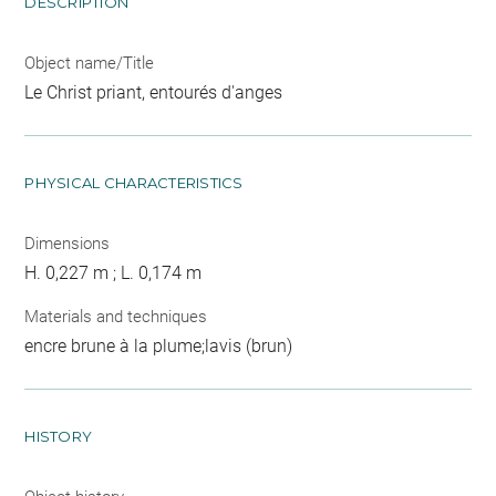
DESCRIPTION
Object name/Title
Le Christ priant, entourés d'anges
PHYSICAL CHARACTERISTICS
Dimensions
H. 0,227 m ; L. 0,174 m
Materials and techniques
encre brune à la plume;lavis (brun)
HISTORY