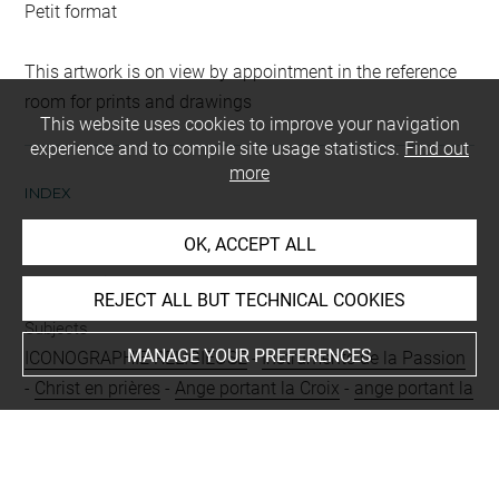
Petit format
This artwork is on view by appointment in the reference
room for prints and drawings
This website uses cookies to improve your navigation
experience and to compile site usage statistics.
Find out
more
INDEX
OK, ACCEPT ALL
People
Jésus-Christ
REJECT ALL BUT TECHNICAL COOKIES
Subjects
MANAGE YOUR PREFERENCES
ICONOGRAPHIE RELIGIEUSE
-
Instruments de la Passion
-
Christ en prières
-
Ange portant la Croix
-
ange portant la
lance
-
ange portant le calice
-
ange portant les clous
Techniques
encre brune à la plume
-
lavis (brun)