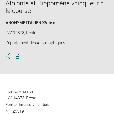
Atalante et Hippomène vainqueur à
win
la course
ANONYME ITALIEN XVIIè s
INV 14373, Recto
Département des Arts graphiques
Download
Share
pdf
Inventory number
INV 14373, Recto
Former inventory number:
NIII 26319