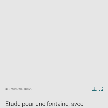
Enlarge
image
Image
© GrandPalaisRmn
in
caption:
Downlo
Enla
new
image
ima
window
Etude pour une fontaine, avec
in
new