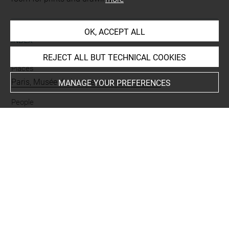
OK, ACCEPT ALL
INDEX
REJECT ALL BUT TECHNICAL COOKIES
Places
Paris, Musée du Louvre, oeuvre en rapport
MANAGE YOUR PREFERENCES
People
Loth
-
Loth, filles de
Subjects
ICONOGRAPHIE RELIGIEUSE
-
Loth et ses filles
Techniques
lavis (brun)
-
lavis (gris)
-
pierre noire
-
encre noire en
lavis