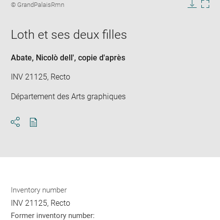
image
Image
© GrandPalaisRmn
in
caption:
Downlo
Enla
new
image
ima
window
Loth et ses deux filles
in
new
win
Abate, Nicolò dell'
, copie d'après
INV 21125, Recto
Département des Arts graphiques
Download
Share
pdf
Inventory number
INV 21125, Recto
Former inventory number: