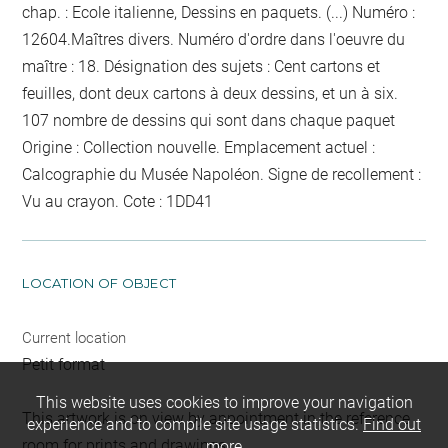
chap. : Ecole italienne, Dessins en paquets. (...) Numéro :
12604.Maîtres divers. Numéro d'ordre dans l'oeuvre du
maître : 18. Désignation des sujets : Cent cartons et
feuilles, dont deux cartons à deux dessins, et un à six.
107
nombre de dessins qui sont dans chaque paquet
Origine : Collection nouvelle. Emplacement actuel :
Calcographie du Musée Napoléon. Signe de recollement :
Vu
au crayon
. Cote : 1DD41
LOCATION OF OBJECT
Current location
Petit format
This website uses cookies to improve your navigation
This artwork is on view by appointment in the reference
experience and to compile site usage statistics.
Find out
room for prints and drawings
more