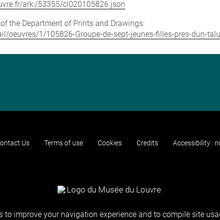
louvre.fr/ark:/53355/cl020105826.json
e of the Department of Prints and Drawings:
etail/oeuvres/1/105826-Groupe-de-sept-jeunes-filles-pres-dun-tal
ontact Us
Terms of use
Cookies
Credits
Accessibility : 
 to improve your navigation experience and to compile site usag