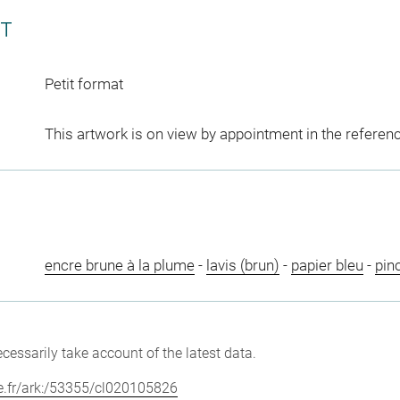
CT
Petit format
This artwork is on view by appointment in the referen
encre brune à la plume
-
lavis (brun)
-
papier bleu
-
pin
cessarily take account of the latest data.
vre.fr/ark:/53355/cl020105826