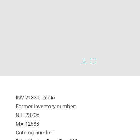
Enlarge
image
in
Download
Enlarge
new
image
image
window
in
new
window
INV 21330, Recto
Former inventory number:
NIII 23705
MA 12588
Catalog number: