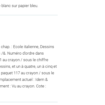
 blanc sur papier bleu.
chap. : Ecole italienne, Dessins
s /&. Numéro d'ordre dans
1
au crayon / sous le chiffre
sins, et un à quatre, un à cinq et
 paquet
117
au crayon / sous le
Emplacement actuel : Idem &
ement :
Vu
au crayon
. Cote :