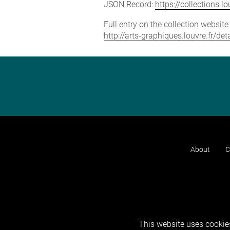
JSON Record:
https://collections.
Full entry on the collection websit
http://arts-graphiques.louvre.fr/d
About
C
This website uses cookies