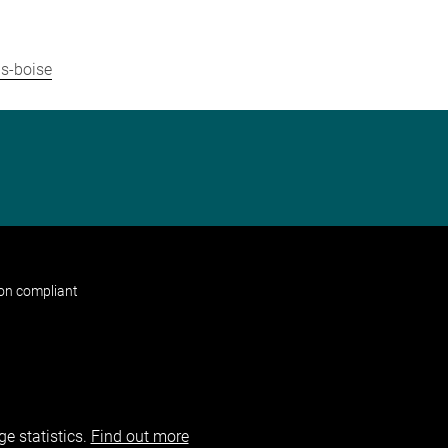
us-boise
non compliant
e statistics.
Find out more