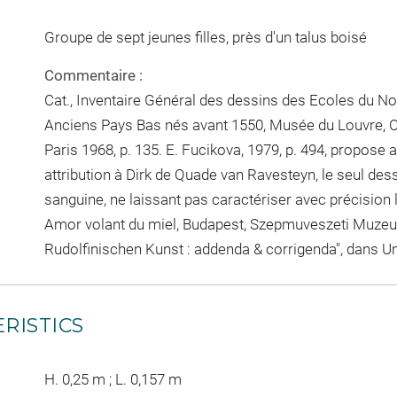
Groupe de sept jeunes filles, près d'un talus boisé
Commentaire :
Cat., Inventaire Général des dessins des Ecoles du N
Anciens Pays Bas nés avant 1550, Musée du Louvre, Ca
Paris 1968, p. 135. E. Fucikova, 1979, p. 494, propose
attribution à Dirk de Quade van Ravesteyn, le seul de
sanguine, ne laissant pas caractériser avec précision l
Amor volant du miel, Budapest, Szepmuveszeti Muzeum,
Rudolfinischen Kunst : addenda & corrigenda", dans Ume
RISTICS
H. 0,25 m ; L. 0,157 m