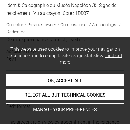
Idem & Calcographie du Musée Napoléon /&. Signe de
recollement :
Vu
au crayon
. Cote : 1DD37
Collector / Previous owner / Commissioner / Archaeologist /
Dedicatee
Dernière provenance : Jabach, Everhard
This website uses cookies to improve your navigation
Acquisition date
experience and to compile site usage statistics.
Find out
1671
more
OK, ACCEPT ALL
LOCATION OF OBJECT
REJECT ALL BUT TECHNICAL COOKIES
Current location
Petit format
MANAGE YOUR PREFERENCES
This artwork is on view by appointment in the reference
room for prints and drawings