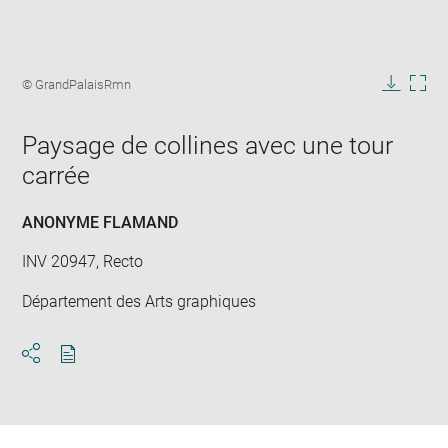
Enlarge
image
Image
© GrandPalaisRmn
in
caption:
Downlo
Enla
new
image
ima
window
Paysage de collines avec une tour
in
new
carrée
win
ANONYME FLAMAND
INV 20947, Recto
Département des Arts graphiques
Download
Share
pdf