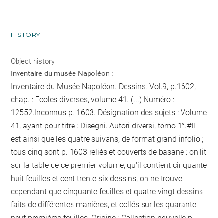
HISTORY
Object history
Inventaire du musée Napoléon :
Inventaire du Musée Napoléon. Dessins. Vol.9, p.1602,
chap. : Ecoles diverses, volume 41. (...) Numéro :
12552.Inconnus
p. 1603
. Désignation des sujets : Volume
41, ayant pour titre :
Disegni. Autori diversi, tomo 1°.
#Il
est ainsi que les quatre suivans, de format grand infolio ;
tous cinq sont
p. 1603
reliés et couverts de basane : on lit
sur la table de ce premier volume, qu'il contient cinquante
huit feuilles et cent trente six dessins, on ne trouve
cependant que cinquante feuilles et quatre vingt dessins
faits de différentes manières, et collés sur les quarante
neuf premières feuilles. Origine : Collection nouvelle
p.