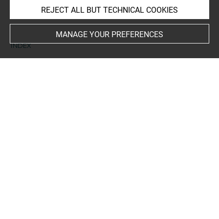
room for prints and drawings
REJECT ALL BUT TECHNICAL COOKIES
MANAGE YOUR PREFERENCES
INDEX
Collections
Krahe, Lambert
Techniques
pierre noire
-
rehauts de blanc
-
pierre noire estompée
Last updated on 15.11.2024
The contents of this entry do not necessarily take
account of the latest data.
Permalink:
https://collections.louvre.fr/ark:/53355/cl0201
06335
JSON Record:
https://collections.louvre.fr/ark:/53355/cl0