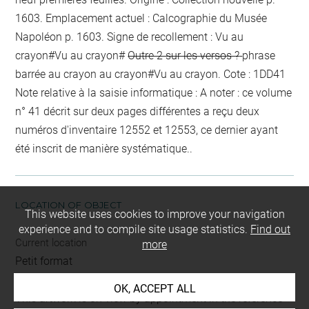
1603
. Emplacement actuel : Calcographie du Musée
Napoléon
p. 1603
. Signe de recollement :
Vu
au
crayon
#
Vu
au crayon
#
Outre 2 sur les versos ?
phrase
barrée au crayon
au crayon
#
Vu
au crayon
. Cote : 1DD41
Note relative à la saisie informatique : A noter : ce volume
n° 41 décrit sur deux pages différentes a reçu deux
numéros d'inventaire 12552 et 12553, ce dernier ayant
été inscrit de manière systématique..
LOCATION OF OBJECT
This website uses cookies to improve your navigation
experience and to compile site usage statistics.
Find out
Current location
more
Petit format
OK, ACCEPT ALL
This artwork is on view by appointment in the reference