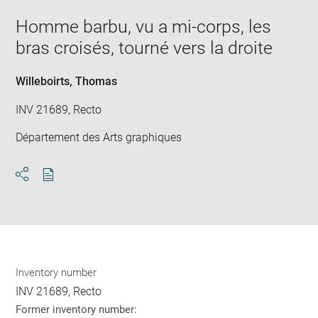
new
image
ima
window
Homme barbu, vu a mi-corps, les
in
new
bras croisés, tourné vers la droite
win
Willeboirts, Thomas
INV 21689, Recto
Département des Arts graphiques
Download
Share
pdf
Inventory number
INV 21689, Recto
Former inventory number: