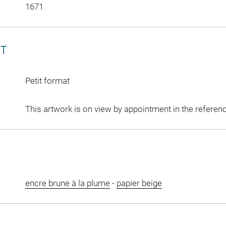
1671
CT
Petit format
This artwork is on view by appointment in the referen
encre brune à la plume
-
papier beige