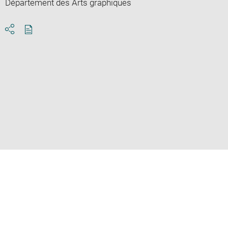
Département des Arts graphiques
Download
Share
pdf