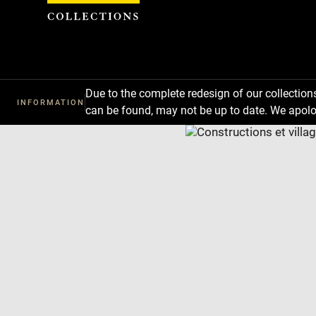
Cookies management panel
Due to the complete redesign of our collectio
INFORMATION
can be found, may not be up to date. We apolo
Download
Next
Previous