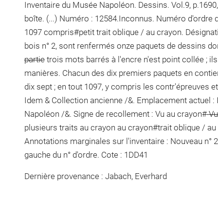
Inventaire du Musée Napoléon. Dessins. Vol.9, p.1690,
boîte. (...) Numéro : 12584.Inconnus. Numéro d'ordre d
1097 compris#
petit trait oblique / au crayon
. Désignat
bois n° 2, sont renfermés onze paquets de dessins don
partie
trois mots barrés à l'encre
n'est point collée ; il
manières. Chacun des dix premiers paquets en contient
dix sept ; en tout 1097, y compris les contr'épreuves e
Idem & Collection ancienne /&. Emplacement actuel 
Napoléon /&. Signe de recollement :
Vu
au crayon
#
Vu
plusieurs traits au crayon
au crayon
#
trait oblique / a
Annotations marginales sur l'inventaire :
Nouveau n°
2
gauche du n° d'ordre
. Cote : 1DD41
Dernière provenance : Jabach, Everhard