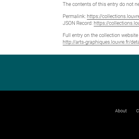
The contents of this entry do not ne
Permalink:
https://collections.lou
JSON Record:
https://collections.
Full entry on the collection websit
http://arts-graphiques.louvre.fr/d
About
C