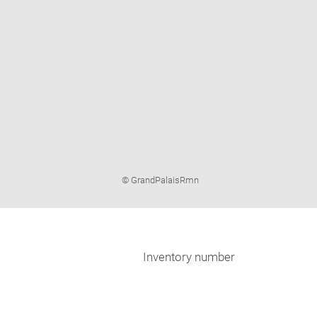
Image
© GrandPalaisRmn
caption:
Inventory number