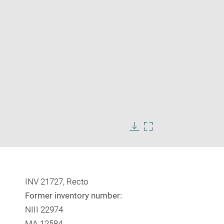
Enlarge
image
Download
Enlarge
in
image
image
new
in
window
new
window
INV 21727, Recto
Former inventory number:
NIII 22974
MA 12584