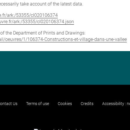
cessarily take account of the latest data.
vre.fr/ark:/53355/cl020106374
louvre.fr/ark:/53355/cl020106374.json
e of the Department of Prints and Drawings:
etail/oeuvres/1/106374-Constructions-et-village-dans-une-vallee
ontact Us
Terms of use
Cookies
Credits
Accessibility : 