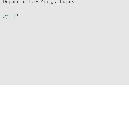
Département des Arts graphiques
Download
Share
pdf