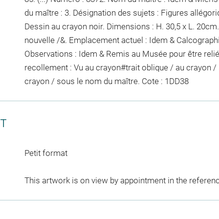
du maître : 3. Désignation des sujets : Figures allégo
Dessin au crayon noir. Dimensions : H. 30,5 x L. 20cm.
nouvelle /&. Emplacement actuel : Idem & Calcograp
Observations : Idem &
Remis au Musée pour être reli
recollement :
Vu
au crayon
#
trait oblique / au crayon / 
crayon / sous le nom du maître
. Cote : 1DD38
CT
Petit format
This artwork is on view by appointment in the referen