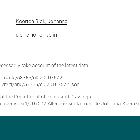
Koerten Blok, Johanna
pierre noire
-
vélin
cessarily take account of the latest data.
vre.fr/ark:/53355/cl020107572
louvre.fr/ark:/53355/cl020107572.json
e of the Department of Prints and Drawings:
etail/oeuvres/1/107572-Allegorie-sur-la-mort-de-Johanna-Koerten