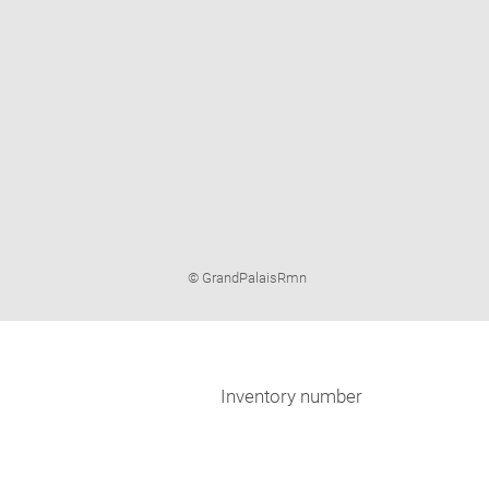
Image
© GrandPalaisRmn
caption:
Inventory number