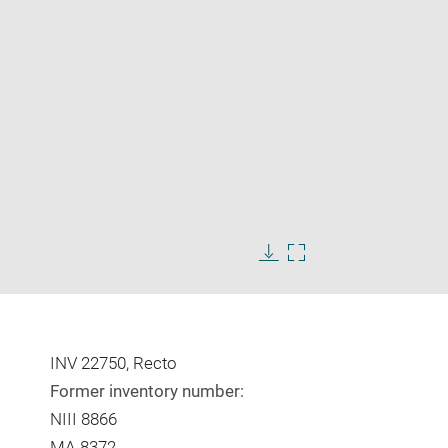
Enlarge
image
Download
Enlarge
in
image
image
new
in
window
new
window
INV 22750, Recto
Former inventory number:
NIII 8866
MA 8372