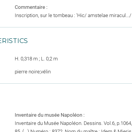
Commentaire :
Inscription, sur le tombeau : 'Hic/ amstelae miracul.../ e
RISTICS
H. 0,318 m ; L. 0,2 m
pierre noire;vélin
Inventaire du musée Napoléon :
Inventaire du Musée Napoléon. Dessins. Vol.6, p.1064,
85. (...) Numéro : 8372. Nom du maître : Idem & Mieri