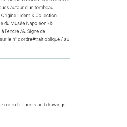
riques autour d'un tombeau.
 Origine : Idem & Collection
hie du Musée Napoléon /&.
é
à l'encre
/&. Signe de
sur le n° d'ordre
#
trait oblique / au
ce room for prints and drawings