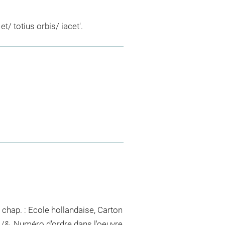
t/ totius orbis/ iacet'.
 chap. : Ecole hollandaise, Carton
s /&. Numéro d'ordre dans l'oeuvre