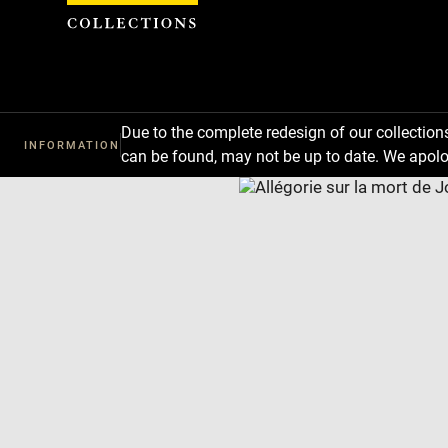
Cookies management panel
Due to the complete redesign of our collectio
INFORMATION
can be found, may not be up to date. We apolo
Download
Next
Previous