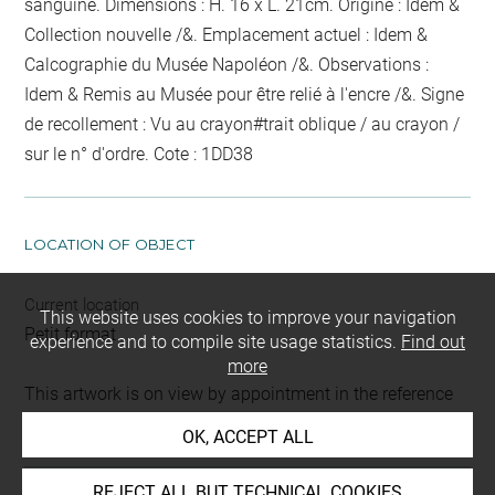
sanguine. Dimensions : H. 16 x L. 21cm. Origine : Idem &
Collection nouvelle /&. Emplacement actuel : Idem &
Calcographie du Musée Napoléon /&. Observations :
Idem &
Remis au Musée pour être relié
à l'encre
/&. Signe
de recollement :
Vu
au crayon
#
trait oblique / au crayon /
sur le n° d'ordre
. Cote : 1DD38
LOCATION OF OBJECT
Current location
This website uses cookies to improve your navigation
Petit format
experience and to compile site usage statistics.
Find out
more
This artwork is on view by appointment in the reference
room for prints and drawings
OK, ACCEPT ALL
REJECT ALL BUT TECHNICAL COOKIES