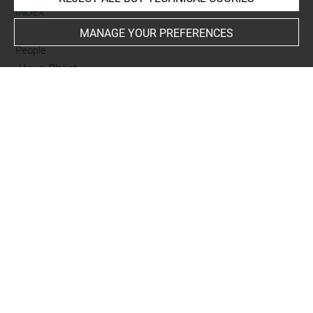
INDEX
MANAGE YOUR PREFERENCES
People
Jésus-Christ
Subjects
ICONOGRAPHIE RELIGIEUSE
-
Christ et la cananéenne
Techniques
sanguine
Last updated on 10.04.2025
The contents of this entry do not necessarily take
account of the latest data.
Permalink:
https://collections.louvre.fr/ark:/53355/cl0201
07661
JSON Record:
https://collections.louvre.fr/ark:/53355/cl0