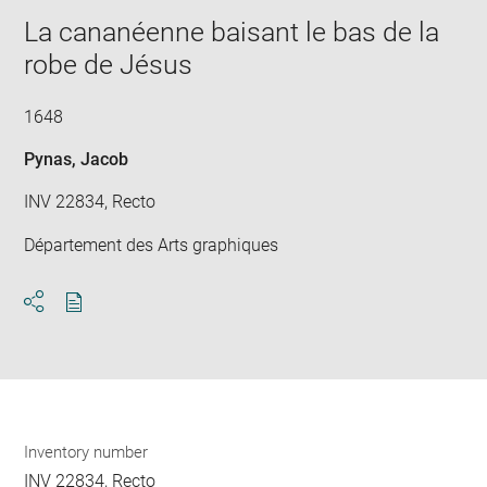
new
image
ima
window
La cananéenne baisant le bas de la
in
new
robe de Jésus
win
1648
Pynas, Jacob
INV 22834, Recto
Département des Arts graphiques
Download
Share
pdf
Inventory number
INV 22834, Recto