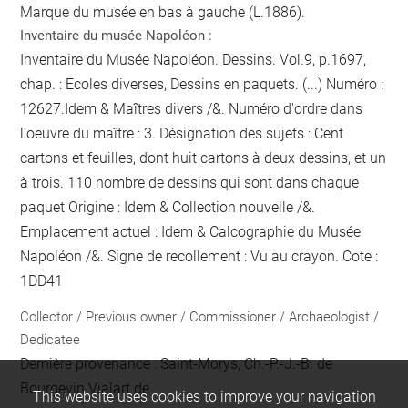
Marque du musée en bas à gauche (L.1886).
Inventaire du musée Napoléon :
Inventaire du Musée Napoléon. Dessins. Vol.9, p.1697,
chap. : Ecoles diverses, Dessins en paquets. (...) Numéro :
12627.Idem & Maîtres divers /&. Numéro d'ordre dans
l'oeuvre du maître : 3. Désignation des sujets : Cent
cartons et feuilles, dont huit cartons à deux dessins, et un
à trois. 110
nombre de dessins qui sont dans chaque
paquet
Origine : Idem & Collection nouvelle /&.
Emplacement actuel : Idem & Calcographie du Musée
Napoléon /&. Signe de recollement :
Vu
au crayon
. Cote :
1DD41
Collector / Previous owner / Commissioner / Archaeologist /
Dedicatee
Dernière provenance : Saint-Morys, Ch.-P.-J.-B. de
Bourgevin Vialart de
This website uses cookies to improve your navigation