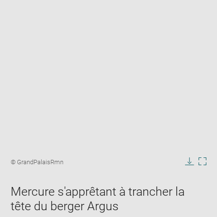
Enlarge
image
Image
© GrandPalaisRmn
in
caption:
Downlo
Enla
new
image
ima
window
Mercure s'apprêtant à trancher la
in
new
tête du berger Argus
win