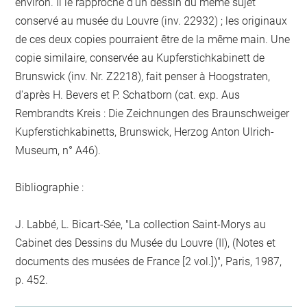
environ. Il le rapproche d'un dessin du même sujet
conservé au musée du Louvre (inv. 22932) ; les originaux
de ces deux copies pourraient être de la même main. Une
copie similaire, conservée au Kupferstichkabinett de
Brunswick (inv. Nr. Z2218), fait penser à Hoogstraten,
d'après H. Bevers et P. Schatborn (cat. exp. Aus
Rembrandts Kreis : Die Zeichnungen des Braunschweiger
Kupferstichkabinetts, Brunswick, Herzog Anton Ulrich-
Museum, n° A46).
Bibliographie :
J. Labbé, L. Bicart-Sée, "La collection Saint-Morys au
Cabinet des Dessins du Musée du Louvre (II), (Notes et
documents des musées de France [2 vol.])", Paris, 1987,
p. 452.