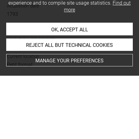
experience and to compile site usage statistics.
Find out
Acquisition date
more
1793
OK, ACCEPT ALL
LOCATION OF OBJECT
REJECT ALL BUT TECHNICAL COOKIES
Current location
MANAGE YOUR PREFERENCES
Petit format
This artwork is on view by appointment in the reference
room for prints and drawings
INDEX
Collections