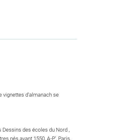
e vignettes d'almanach se
s Dessins des écoles du Nord ,
res nés avant 1550, A-P', Paris,