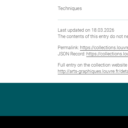
Techniques
Last updated on 18.03.2026
The contents of this entry do not ne
Permalink:
https://collections.lou
JSON Record:
https://collections.
Full entry on the collection websit
http://arts-graphiques.louvre.fr/