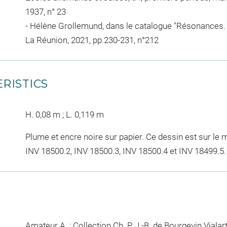
1937, n° 23
- Hélène Grollemund, dans le catalogue "Résonances. 
La Réunion, 2021, pp.230-231, n°212
RISTICS
H. 0,08 m ; L. 0,119 m
Plume et encre noire sur papier. Ce dessin est sur l
INV 18500.2, INV 18500.3, INV 18500.4 et INV 18499.5.
Amateur A. ; Collection Ch. P. J.-B. de Bourgevin Vialar