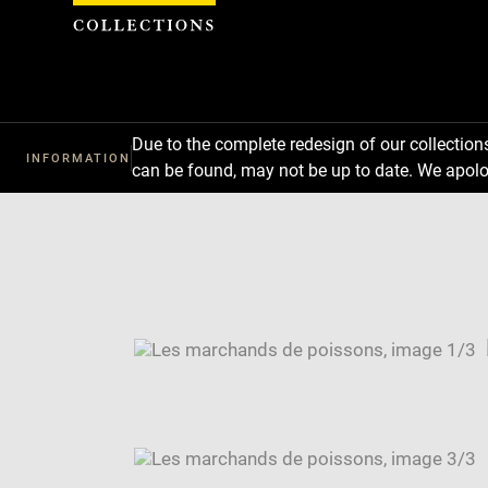
Cookies management panel
Due to the complete redesign of our collectio
INFORMATION
can be found, may not be up to date. We apolo
Download
Next
Previous
Enlarge
image
Enlarge
in
image
Enlarge
new
in
image
Image
window
new
in
caption:
window
new
SKIP IMAGE CAROUSEL
window