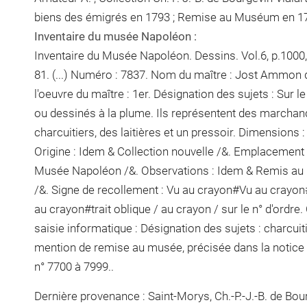
biens des émigrés en 1793 ; Remise au Muséum en 1
Inventaire du musée Napoléon :
Inventaire du Musée Napoléon. Dessins. Vol.6, p.1000,
81. (...) Numéro : 7837. Nom du maître : Jost Ammon 
l'oeuvre du maître : 1er. Désignation des sujets : Sur l
ou dessinés à la plume. Ils représentent des marchan
charcuitiers, des laitières et un pressoir. Dimensions :
Origine : Idem & Collection nouvelle /&. Emplacement 
Musée Napoléon /&. Observations : Idem &
Remis au 
/&. Signe de recollement :
Vu
au crayon
#
Vu
au crayon
au crayon
#
trait oblique / au crayon / sur le n° d'ordre
.
saisie informatique : Désignation des sujets : charcuit
mention de remise au musée, précisée dans la notice n
n° 7700 à 7999..
Dernière provenance : Saint-Morys, Ch.-P.-J.-B. de Bour