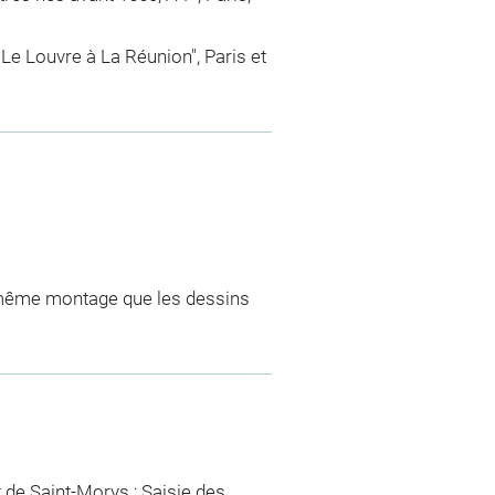
Le Louvre à La Réunion", Paris et
e même montage que les dessins
t de Saint-Morys ; Saisie des