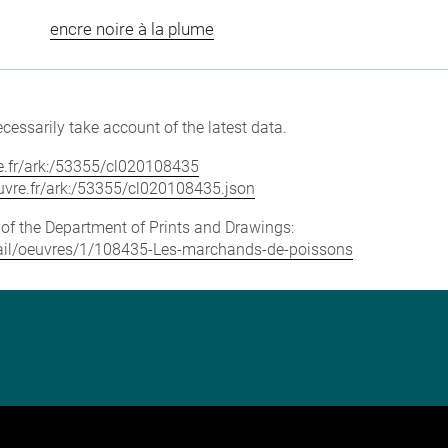
encre noire à la plume
cessarily take account of the latest data.
vre.fr/ark:/53355/cl020108435
louvre.fr/ark:/53355/cl020108435.json
e of the Department of Prints and Drawings:
detail/oeuvres/1/108435-Les-marchands-de-poissons