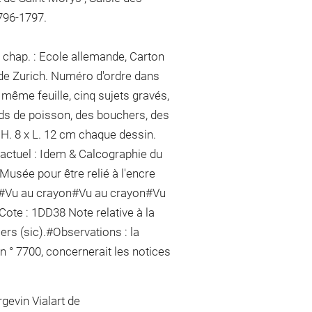
796-1797.
 chap. : Ecole allemande, Carton
de Zurich. Numéro d'ordre dans
e même feuille, cinq sujets gravés,
ds de poisson, des bouchers, des
 H. 8 x L. 12 cm
chaque dessin
.
actuel : Idem & Calcographie du
Musée pour être relié
à l'encre
#
Vu
au crayon
#
Vu
au crayon
#
Vu
 Cote : 1DD38 Note relative à la
iers (sic).#Observations : la
 ° 7700, concernerait les notices
gevin Vialart de