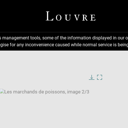
ns management tools, some of the information displayed in our o
gise for any inconvenience caused while normal service is being
Download
Enlarge
image
image
in
new
window