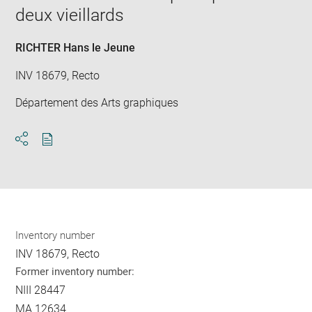
new
deux vieillards
win
RICHTER Hans le Jeune
INV 18679, Recto
Département des Arts graphiques
Download
Share
pdf
Inventory number
INV 18679, Recto
Former inventory number:
NIII 28447
MA 12634