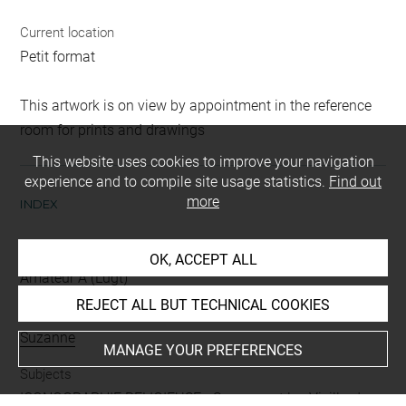
Current location
Petit format
This artwork is on view by appointment in the reference
room for prints and drawings
This website uses cookies to improve your navigation
experience and to compile site usage statistics.
Find out
more
INDEX
Collections
OK, ACCEPT ALL
Amateur A (Lugt)
REJECT ALL BUT TECHNICAL COOKIES
People
Suzanne
MANAGE YOUR PREFERENCES
Subjects
ICONOGRAPHIE RELIGIEUSE
-
Suzanne et les Vieillards