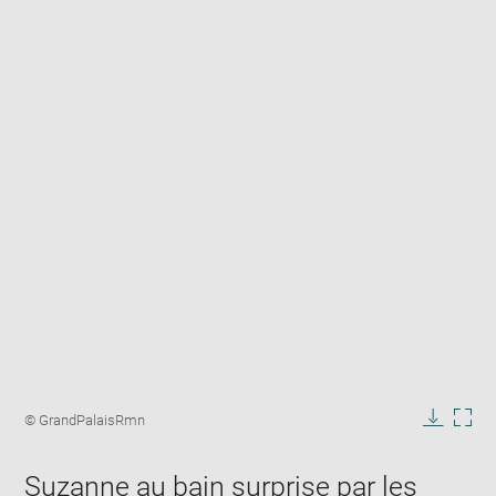
Enlarge
image
Image
© GrandPalaisRmn
in
caption:
Downlo
Enla
new
image
ima
window
Suzanne au bain surprise par les
in