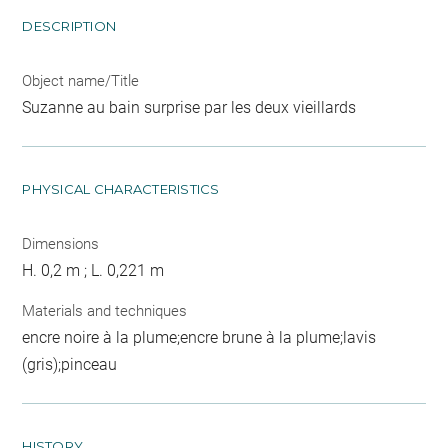
DESCRIPTION
Object name/Title
Suzanne au bain surprise par les deux vieillards
PHYSICAL CHARACTERISTICS
Dimensions
H. 0,2 m ; L. 0,221 m
Materials and techniques
encre noire à la plume;encre brune à la plume;lavis
(gris);pinceau
HISTORY