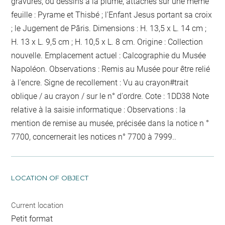
gravures, ou dessins à la plume, attachés sur une même
feuille : Pyrame et Thisbé ; l'Enfant Jesus portant sa croix
; le Jugement de Pâris. Dimensions : H. 13,5 x L. 14 cm ;
H. 13 x L. 9,5 cm ; H. 10,5 x L. 8 cm. Origine : Collection
nouvelle. Emplacement actuel : Calcographie du Musée
Napoléon. Observations :
Remis au Musée pour être relié
à l'encre
. Signe de recollement :
Vu
au crayon
#
trait
oblique / au crayon / sur le n° d'ordre
. Cote : 1DD38 Note
relative à la saisie informatique : Observations : la
mention de remise au musée, précisée dans la notice n °
7700, concernerait les notices n° 7700 à 7999..
LOCATION OF OBJECT
Current location
Petit format