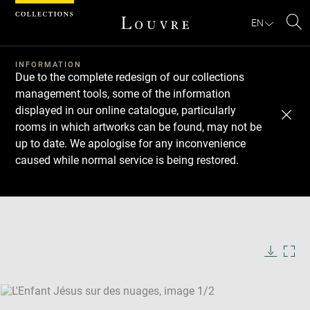
Cookies management panel
EN
Se
INFORMATION
Due to the complete redesign of our collections
management tools, some of the information
displayed in our online catalogue, particularly
rooms in which artworks can be found, may not be
up to date. We apologise for any inconvenience
caused while normal service is being restored.
Download
Next
Previous
Enlarge
image
Enlarge
in
image
new
in
Image
Downlo
Enla
caption:
window
new
image
ima
window
SKIP IMAGE CAROUSEL
in
new