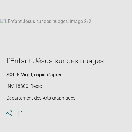
win
L'Enfant Jésus sur des nuages
SOLIS Virgil
, copie d'après
INV 18800, Recto
Département des Arts graphiques
Download
Share
pdf