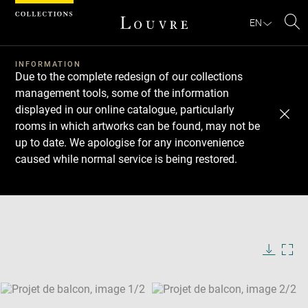
Cookies management panel
EN
Se
INFORMATION
Due to the complete redesign of our collections
management tools, some of the information
displayed in our online catalogue, particularly
rooms in which artworks can be found, may not be
up to date. We apologise for any inconvenience
caused while normal service is being restored.
Download
Next
Previous
Enlarge
image
Enlarge
in
image
new
in
Image
Downlo
Enla
caption:
window
new
image
ima
window
SKIP IMAGE CAROUSEL
in
new