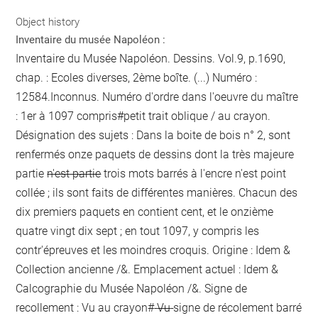
Object history
Inventaire du musée Napoléon :
Inventaire du Musée Napoléon. Dessins. Vol.9, p.1690,
chap. : Ecoles diverses, 2ème boîte. (...) Numéro :
12584.Inconnus. Numéro d'ordre dans l'oeuvre du maître
: 1er à 1097 compris#
petit trait oblique / au crayon
.
Désignation des sujets : Dans la boite de bois n° 2, sont
renfermés onze paquets de dessins dont la très majeure
partie
n'est partie
trois mots barrés à l'encre
n'est point
collée ; ils sont faits de différentes manières. Chacun des
dix premiers paquets en contient cent, et le onzième
quatre vingt dix sept ; en tout 1097, y compris les
contr'épreuves et les moindres croquis. Origine : Idem &
Collection ancienne /&. Emplacement actuel : Idem &
Calcographie du Musée Napoléon /&. Signe de
recollement :
Vu
au crayon
#
Vu
signe de récolement barré