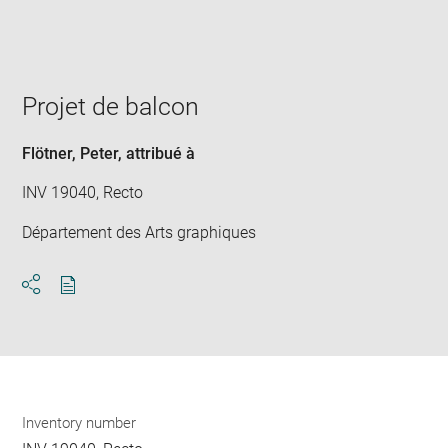
win
Projet de balcon
Flötner, Peter
, attribué à
INV 19040, Recto
Département des Arts graphiques
Download
Share
pdf
Inventory number