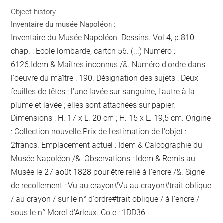
Object history
Inventaire du musée Napoléon :
Inventaire du Musée Napoléon. Dessins. Vol.4, p.810,
chap. : Ecole lombarde, carton 56. (...) Numéro :
6126.Idem & Maîtres inconnus /&. Numéro d'ordre dans
l'oeuvre du maître : 190. Désignation des sujets : Deux
feuilles de têtes ; l'une lavée sur sanguine, l'autre à la
plume et lavée ; elles sont attachées sur papier.
Dimensions : H. 17 x L. 20 cm ; H. 15 x L. 19,5 cm. Origine
: Collection nouvelle.Prix de l'estimation de l'objet :
2francs. Emplacement actuel : Idem & Calcographie du
Musée Napoléon /&. Observations : Idem &
Remis au
Musée le 27 août 1828 pour être relié
à l'encre
/&. Signe
de recollement :
Vu
au crayon
#
Vu
au crayon
#
trait oblique
/ au crayon / sur le n° d'ordre
#
trait oblique / à l'encre /
sous le n° Morel d'Arleux
. Cote : 1DD36