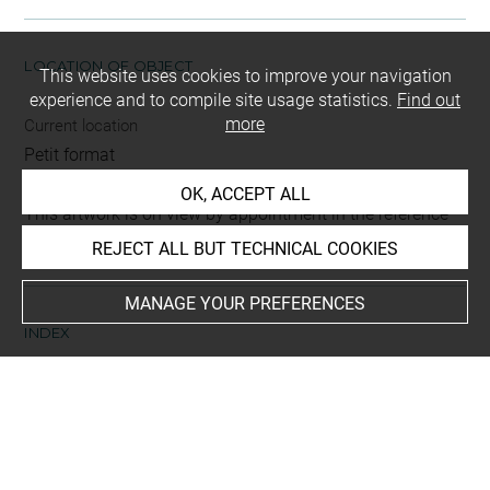
LOCATION OF OBJECT
This website uses cookies to improve your navigation
experience and to compile site usage statistics.
Find out
more
Current location
Petit format
OK, ACCEPT ALL
This artwork is on view by appointment in the reference
room for prints and drawings
REJECT ALL BUT TECHNICAL COOKIES
MANAGE YOUR PREFERENCES
INDEX
Techniques
encre noire à la plume
-
lavis (gris)