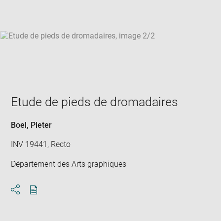
win
Etude de pieds de dromadaires
Boel, Pieter
INV 19441, Recto
Département des Arts graphiques
Download
Share
pdf