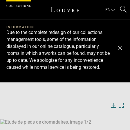
Cookies management panel
EN
Se
INFORMATION
Due to the complete redesign of our collections
management tools, some of the information
displayed in our online catalogue, particularly
rooms in which artworks can be found, may not be
up to date. We apologise for any inconvenience
caused while normal service is being restored.
Download
Next
Previous
Enlarge
image
Enlarge
in
image
new
in
Image
Downlo
Enla
caption:
window
new
image
ima
window
SKIP IMAGE CAROUSEL
in
new