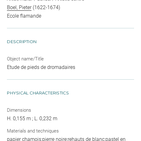
Boel, Pieter
(1622-1674)
Ecole flamande
DESCRIPTION
Object name/Title
Etude de pieds de dromadaires
PHYSICAL CHARACTERISTICS
Dimensions
H. 0,155 m ; L. 0,232 m
Materials and techniques
papier chamois;pierre noire;rehauts de blanc;pastel en