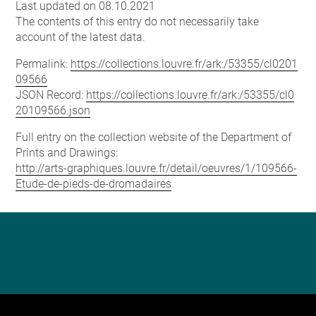
Last updated on 08.10.2021
The contents of this entry do not necessarily take
account of the latest data.
Permalink:
https://collections.louvre.fr/ark:/53355/cl0201
09566
JSON Record:
https://collections.louvre.fr/ark:/53355/cl0
20109566.json
Full entry on the collection website of the Department of
Prints and Drawings:
http://arts-graphiques.louvre.fr/detail/oeuvres/1/109566-
Etude-de-pieds-de-dromadaires